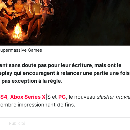
upermassive Games
t sans doute pas pour leur écriture, mais ont le
play qui encouragent à relancer une partie une fois
 pas exception à la règle.
PS4
,
Xbox Series X
|S et
PC
, le nouveau
slasher movi
nombre impressionnant de fins.
Publicité