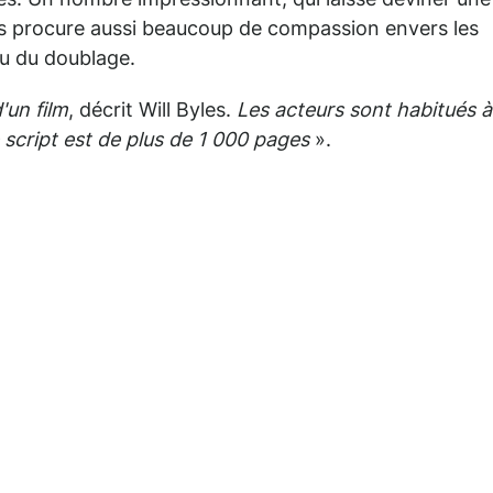
es. Un nombre impressionnant, qui laisse deviner une
 nous procure aussi beaucoup de compassion envers les
eu du doublage.
'un film
, décrit Will Byles.
Les acteurs sont habitués à
e script est de plus de 1 000 pages
».