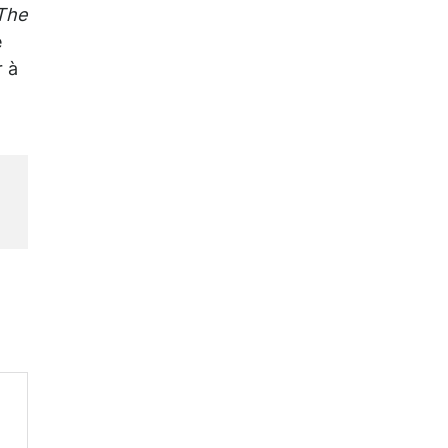
The
e
r à