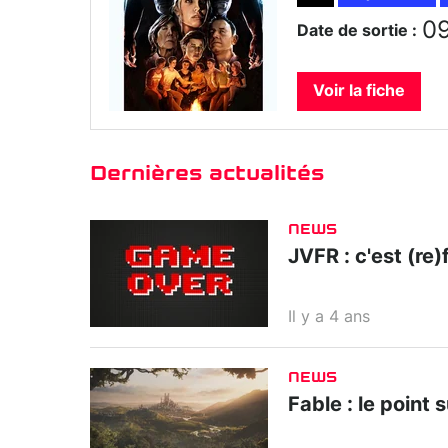
09
Date de sortie :
Voir la fiche
Dernières actualités
NEWS
JVFR : c'est (re)f
Il y a 4 ans
NEWS
Fable : le point 