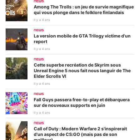
NEWS
Among The Trolls : un jeu de survie magnifique
qui vous plonge dans le folklore finlandais
Il y a 4 ans
NEWS
La version mobile de GTA Trilogy victime d'un
report
Il y a 4 ans
NEWS
Cette superbe recréation de Skyrim sous
Unreal Engine 5 nous fait nous languir de The
Elder Scrolls VI
Il y a 4 ans
NEWS
Fall Guys passera free-to-play et débarquera
sur de nouveaux supports en juin
Il y a 4 ans
NEWS
Call of Duty : Modern Warfare 2 s'inspirerait
d'un aspect de CS:GO (mais pas de son