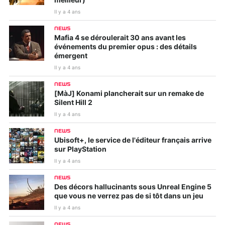
meilleur)
Il y a 4 ans
NEWS
Mafia 4 se déroulerait 30 ans avant les
événements du premier opus : des détails
émergent
Il y a 4 ans
NEWS
[MàJ] Konami plancherait sur un remake de
Silent Hill 2
Il y a 4 ans
NEWS
Ubisoft+, le service de l'éditeur français arrive
sur PlayStation
Il y a 4 ans
NEWS
Des décors hallucinants sous Unreal Engine 5
que vous ne verrez pas de si tôt dans un jeu
Il y a 4 ans
NEWS