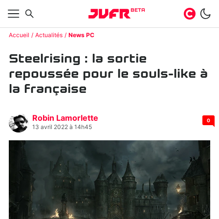
BETA
Accueil
Actualités
News PC
Steelrising : la sortie
repoussée pour le souls-like à
la française
Robin Lamorlette
0
13 avril 2022 à 14h45