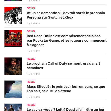
Il y a 4 ans
NEWS
Atlus se demande s'il devrait sortir le prochain
Persona sur Switch et Xbox
Il y a 4 ans
NEWS
Red Dead Online est complètement délaissé
par Rockstar Game, et les joueurs commencent
à s'agacer
Il y a 4 ans
NEWS
Le prochain Call of Duty se montrera dans 3
semaines
Il y a 4 ans
NEWS
Mass Effect 5 : le point sur les rumeurs, ce que
l'on sait, ce que l'on attend
Il y a 4 ans
NEWS
Le saviez-vous ? Left 4 Dead a failli être un jeu