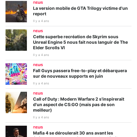
NEWS
La version mobile de GTA Trilogy victime d'un
report
Il y a 4 ans
NEWS
Cette superbe recréation de Skyrim sous
Unreal Engine 5 nous fait nous languir de The
Elder Scrolls VI
Il y a 4 ans
NEWS
Fall Guys passera free-to-play et débarquera
sur de nouveaux supports en juin
Il y a 4 ans
NEWS
Call of Duty : Modern Warfare 2 s'inspirerait
d'un aspect de CS:GO (mais pas de son
meilleur)
Il y a 4 ans
NEWS
Mafia 4 se déroulerait 30 ans avant les