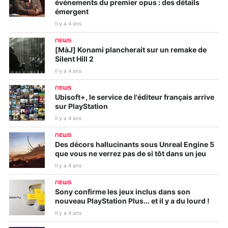
événements du premier opus : des détails
émergent
Il y a 4 ans
NEWS
[MàJ] Konami plancherait sur un remake de
Silent Hill 2
Il y a 4 ans
NEWS
Ubisoft+, le service de l'éditeur français arrive
sur PlayStation
Il y a 4 ans
NEWS
Des décors hallucinants sous Unreal Engine 5
que vous ne verrez pas de si tôt dans un jeu
Il y a 4 ans
NEWS
Sony confirme les jeux inclus dans son
nouveau PlayStation Plus... et il y a du lourd !
Il y a 4 ans