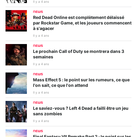
Il y a 4 ans
NEWS
Red Dead Online est complètement délaissé
par Rockstar Game, et les joueurs commencent
à s'agacer
Il y a 4 ans
NEWS
Le prochain Call of Duty se montrera dans 3
semaines
Il y a 4 ans
NEWS
Mass Effect 5 : le point sur les rumeurs, ce que
l'on sait, ce que l'on attend
Il y a 4 ans
NEWS
Le saviez-vous ? Left 4 Dead a failli être un jeu
sans zombies
Il y a 4 ans
NEWS
Final Fantasy VII Remake Part 2 : le point sur les