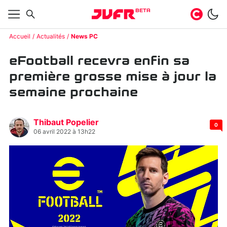
BETA
Accueil
Actualités
News PC
eFootball recevra enfin sa
première grosse mise à jour la
semaine prochaine
Thibaut Popelier
0
06 avril 2022 à 13h22