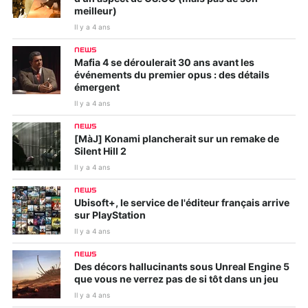
meilleur)
Il y a 4 ans
NEWS
Mafia 4 se déroulerait 30 ans avant les
événements du premier opus : des détails
émergent
Il y a 4 ans
NEWS
[MàJ] Konami plancherait sur un remake de
Silent Hill 2
Il y a 4 ans
NEWS
Ubisoft+, le service de l'éditeur français arrive
sur PlayStation
Il y a 4 ans
NEWS
Des décors hallucinants sous Unreal Engine 5
que vous ne verrez pas de si tôt dans un jeu
Il y a 4 ans