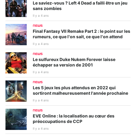
Le saviez-vous ? Left 4 Dead a failli être un jeu
sans zombies
Il y a 4 ans
NEWS
Final Fantasy VII Remake Part 2 : le point sur les
rumeurs, ce que l’on sait, ce que l’on attend
Il y a 4 ans
NEWS
Le sulfureux Duke Nukem Forever laisse
échapper sa version de 2001
Il y a 4 ans
NEWS
Les 5 jeux les plus attendus en 2022 qui
sortiront malheureusement l'année prochaine
Il y a 4 ans
NEWS
EVE Online : la localisation au cœur des
préoccupations de CCP
Il y a 4 ans