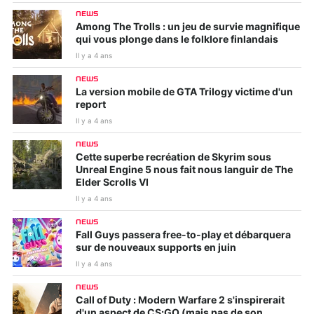
NEWS
Among The Trolls : un jeu de survie magnifique
qui vous plonge dans le folklore finlandais
Il y a 4 ans
NEWS
La version mobile de GTA Trilogy victime d'un
report
Il y a 4 ans
NEWS
Cette superbe recréation de Skyrim sous
Unreal Engine 5 nous fait nous languir de The
Elder Scrolls VI
Il y a 4 ans
NEWS
Fall Guys passera free-to-play et débarquera
sur de nouveaux supports en juin
Il y a 4 ans
NEWS
Call of Duty : Modern Warfare 2 s'inspirerait
d'un aspect de CS:GO (mais pas de son