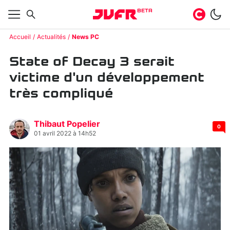
BETA
Accueil
Actualités
News PC
State of Decay 3 serait
victime d'un développement
très compliqué
Thibaut Popelier
0
01 avril 2022 à 14h52