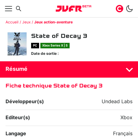
BETA
Accueil
Jeux
Jeux action-aventure
State of Decay 3
PC
Xbox Series X | S
Date de sortie :
Résumé
Fiche technique State of Decay 3
Développeur(s)
Undead Labs
Editeur(s)
Xbox
Langage
Français