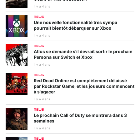
Il y a 4 ans
NEWS
Une nouvelle fonctionnalité très sympa
pourrait bientôt débarquer sur Xbox
Il y a 4 ans
NEWS
Atlus se demande s'il devrait sortir le prochain
Persona sur Switch et Xbox
Il y a 4 ans
NEWS
Red Dead Online est complètement délaissé
par Rockstar Game, et les joueurs commencent
à s'agacer
Il y a 4 ans
NEWS
Le prochain Call of Duty se montrera dans 3
semaines
Il y a 4 ans
NEWS