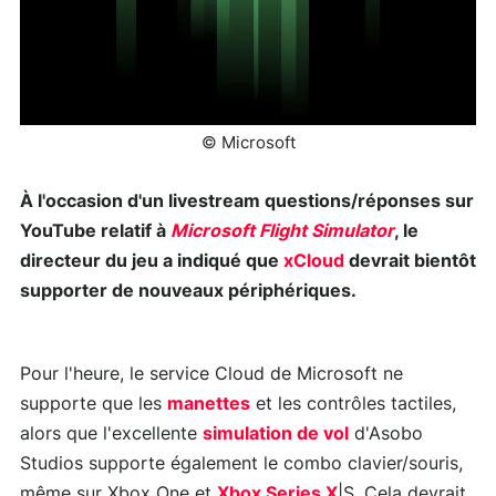
© Microsoft
À l'occasion d'un livestream questions/réponses sur
YouTube relatif à
Microsoft Flight Simulator
, le
directeur du jeu a indiqué que
xCloud
devrait bientôt
supporter de nouveaux périphériques.
Pour l'heure, le service Cloud de Microsoft ne
supporte que les
manettes
et les contrôles tactiles,
alors que l'excellente
simulation de vol
d'Asobo
Studios supporte également le combo clavier/souris,
même sur Xbox One et
Xbox Series X
|S. Cela devrait