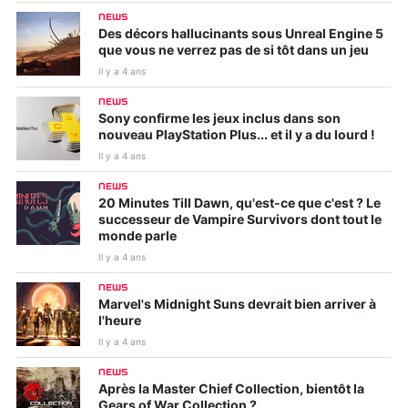
NEWS
Des décors hallucinants sous Unreal Engine 5
que vous ne verrez pas de si tôt dans un jeu
Il y a 4 ans
NEWS
Sony confirme les jeux inclus dans son
nouveau PlayStation Plus... et il y a du lourd !
Il y a 4 ans
NEWS
20 Minutes Till Dawn, qu'est-ce que c'est ? Le
successeur de Vampire Survivors dont tout le
monde parle
Il y a 4 ans
NEWS
Marvel's Midnight Suns devrait bien arriver à
l'heure
Il y a 4 ans
NEWS
Après la Master Chief Collection, bientôt la
Gears of War Collection ?