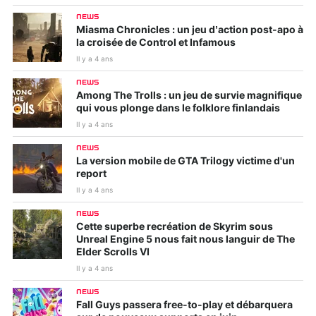
NEWS
Miasma Chronicles : un jeu d’action post-apo à
la croisée de Control et Infamous
Il y a 4 ans
NEWS
Among The Trolls : un jeu de survie magnifique
qui vous plonge dans le folklore finlandais
Il y a 4 ans
NEWS
La version mobile de GTA Trilogy victime d'un
report
Il y a 4 ans
NEWS
Cette superbe recréation de Skyrim sous
Unreal Engine 5 nous fait nous languir de The
Elder Scrolls VI
Il y a 4 ans
NEWS
Fall Guys passera free-to-play et débarquera