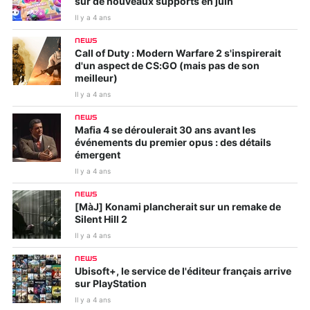
sur de nouveaux supports en juin
Il y a 4 ans
NEWS
Call of Duty : Modern Warfare 2 s'inspirerait
d'un aspect de CS:GO (mais pas de son
meilleur)
Il y a 4 ans
NEWS
Mafia 4 se déroulerait 30 ans avant les
événements du premier opus : des détails
émergent
Il y a 4 ans
NEWS
[MàJ] Konami plancherait sur un remake de
Silent Hill 2
Il y a 4 ans
NEWS
Ubisoft+, le service de l'éditeur français arrive
sur PlayStation
Il y a 4 ans