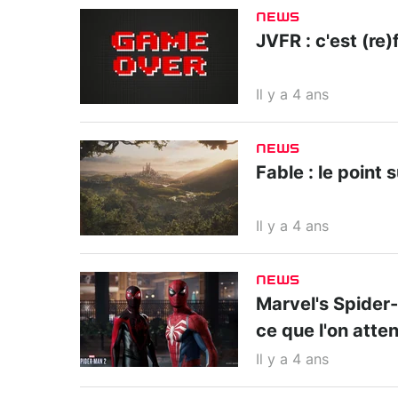
NEWS
JVFR : c'est (re)f
Il y a 4 ans
NEWS
Fable : le point 
Il y a 4 ans
NEWS
Marvel's Spider-M
ce que l'on atte
Il y a 4 ans