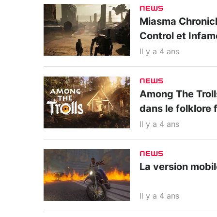
NEWS
Miasma Chronicle
Control et Infa
Il y a 4 ans
NEWS
Among The Trolls
dans le folklore 
Il y a 4 ans
NEWS
La version mobil
Il y a 4 ans