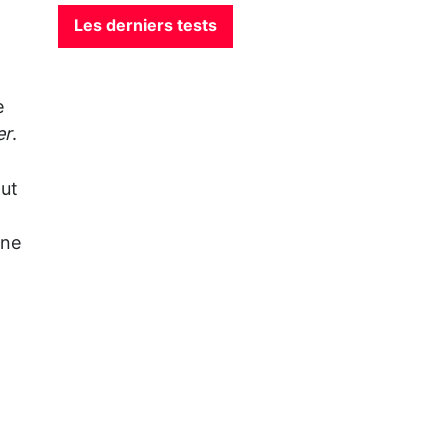
Les derniers tests
e
er
.
ut
 ne