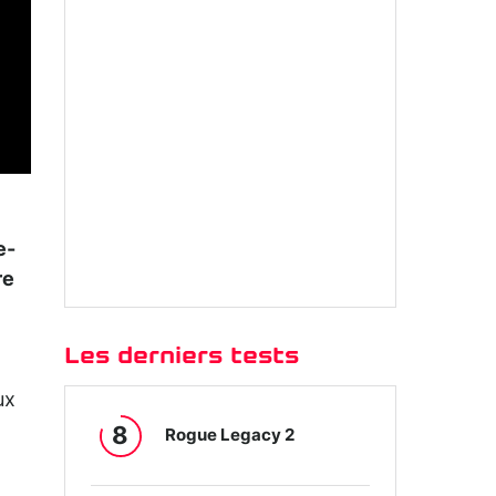
e-
re
Les derniers tests
ux
8
Rogue Legacy 2