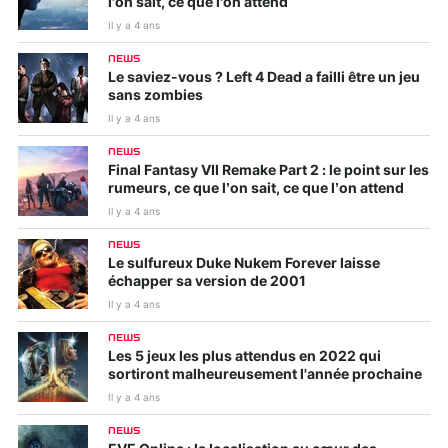
l'on sait, ce que l'on attend
Il y a 4 ans
NEWS
Le saviez-vous ? Left 4 Dead a failli être un jeu
sans zombies
Il y a 4 ans
NEWS
Final Fantasy VII Remake Part 2 : le point sur les
rumeurs, ce que l’on sait, ce que l’on attend
Il y a 4 ans
NEWS
Le sulfureux Duke Nukem Forever laisse
échapper sa version de 2001
Il y a 4 ans
NEWS
Les 5 jeux les plus attendus en 2022 qui
sortiront malheureusement l'année prochaine
Il y a 4 ans
NEWS