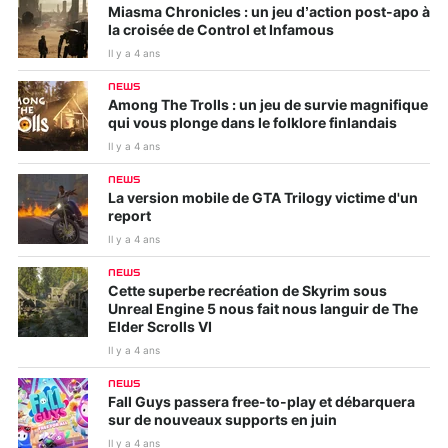
Miasma Chronicles : un jeu d’action post-apo à
la croisée de Control et Infamous
Il y a 4 ans
NEWS
Among The Trolls : un jeu de survie magnifique
qui vous plonge dans le folklore finlandais
Il y a 4 ans
NEWS
La version mobile de GTA Trilogy victime d'un
report
Il y a 4 ans
NEWS
Cette superbe recréation de Skyrim sous
Unreal Engine 5 nous fait nous languir de The
Elder Scrolls VI
Il y a 4 ans
NEWS
Fall Guys passera free-to-play et débarquera
sur de nouveaux supports en juin
Il y a 4 ans