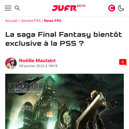
BETA
Accueil
Univers PS5
News PS5
La saga Final Fantasy bientôt
exclusive à la PS5 ?
Noëllie Mautaint
0
06 janvier 2022 à 19h16