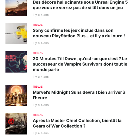
Des décors hallucinants sous Unreal Engine 5
que vous ne verrez pas de si tôt dans un jeu
Il y a 4 ans
NEWS
Sony confirme les jeux inclus dans son
nouveau PlayStation Plus... et il y a du lourd !
Il y a 4 ans
NEWS
20 Minutes Till Dawn, qu'est-ce que c'est ? Le
successeur de Vampire Survivors dont tout le
monde parle
Il y a 4 ans
NEWS
Marvel's Midnight Suns devrait bien arriver à
l'heure
Il y a 4 ans
NEWS
Après la Master Chief Collection, bientôt la
Gears of War Collection ?
Il y a 4 ans