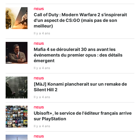
NEWS
Call of Duty : Modern Warfare 2 s'inspirerait
d'un aspect de CS:GO (mais pas de son
meilleur)
Il y a 4 ans
NEWS
Mafia 4 se déroulerait 30 ans avant les
événements du premier opus : des détails
émergent
Il y a 4 ans
NEWS
[MàJ] Konami plancherait sur un remake de
Silent Hill 2
Il y a 4 ans
NEWS
Ubisoft+, le service de l'éditeur français arrive
sur PlayStation
Il y a 4 ans
NEWS