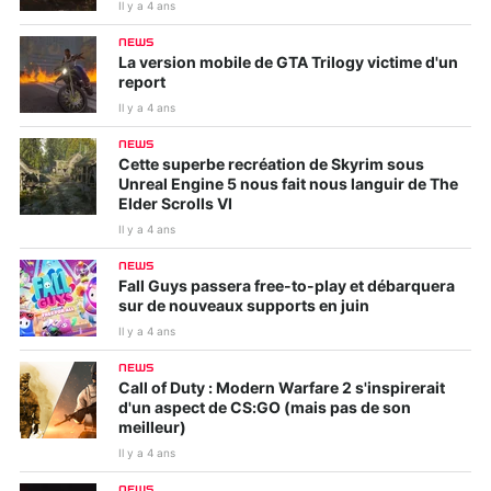
Il y a 4 ans
NEWS
La version mobile de GTA Trilogy victime d'un
report
Il y a 4 ans
NEWS
Cette superbe recréation de Skyrim sous
Unreal Engine 5 nous fait nous languir de The
Elder Scrolls VI
Il y a 4 ans
NEWS
Fall Guys passera free-to-play et débarquera
sur de nouveaux supports en juin
Il y a 4 ans
NEWS
Call of Duty : Modern Warfare 2 s'inspirerait
d'un aspect de CS:GO (mais pas de son
meilleur)
Il y a 4 ans
NEWS