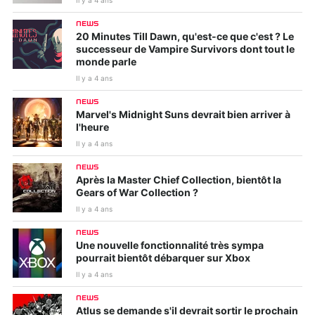
Il y a 4 ans
NEWS
20 Minutes Till Dawn, qu'est-ce que c'est ? Le
successeur de Vampire Survivors dont tout le
monde parle
Il y a 4 ans
NEWS
Marvel's Midnight Suns devrait bien arriver à
l'heure
Il y a 4 ans
NEWS
Après la Master Chief Collection, bientôt la
Gears of War Collection ?
Il y a 4 ans
NEWS
Une nouvelle fonctionnalité très sympa
pourrait bientôt débarquer sur Xbox
Il y a 4 ans
NEWS
Atlus se demande s'il devrait sortir le prochain