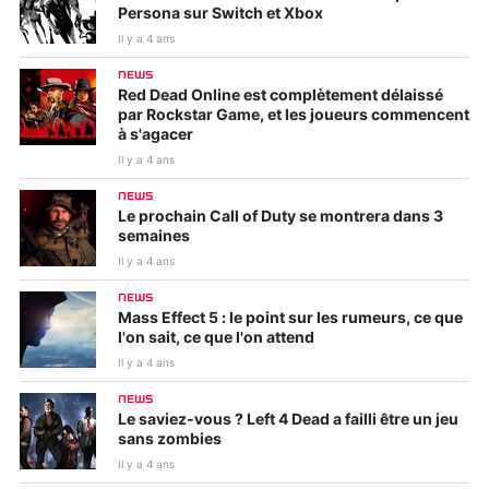
Persona sur Switch et Xbox
Il y a 4 ans
NEWS
Red Dead Online est complètement délaissé
par Rockstar Game, et les joueurs commencent
à s'agacer
Il y a 4 ans
NEWS
Le prochain Call of Duty se montrera dans 3
semaines
Il y a 4 ans
NEWS
Mass Effect 5 : le point sur les rumeurs, ce que
l'on sait, ce que l'on attend
Il y a 4 ans
NEWS
Le saviez-vous ? Left 4 Dead a failli être un jeu
sans zombies
Il y a 4 ans