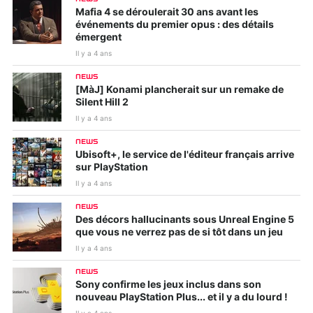
Mafia 4 se déroulerait 30 ans avant les
événements du premier opus : des détails
émergent
Il y a 4 ans
NEWS
[MàJ] Konami plancherait sur un remake de
Silent Hill 2
Il y a 4 ans
NEWS
Ubisoft+, le service de l'éditeur français arrive
sur PlayStation
Il y a 4 ans
NEWS
Des décors hallucinants sous Unreal Engine 5
que vous ne verrez pas de si tôt dans un jeu
Il y a 4 ans
NEWS
Sony confirme les jeux inclus dans son
nouveau PlayStation Plus... et il y a du lourd !