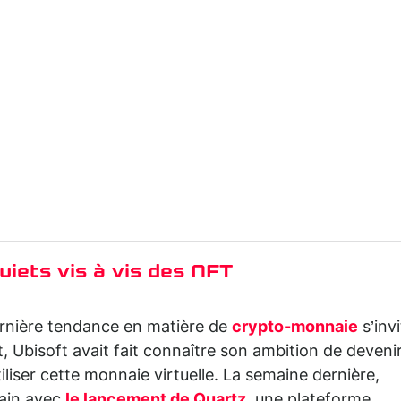
uiets vis à vis des NFT
rnière tendance en matière de
crypto-monnaie
s’invi
, Ubisoft avait fait connaître son ambition de deveni
tiliser cette monnaie virtuelle. La semaine dernière,
bain avec
le lancement de Quartz
, une plateforme