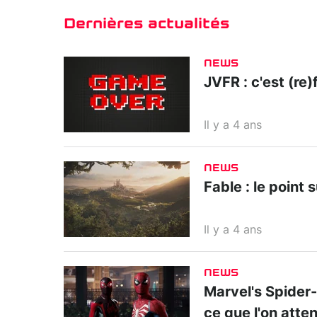
Dernières actualités
NEWS
JVFR : c'est (re)f
Il y a 4 ans
NEWS
Fable : le point 
Il y a 4 ans
NEWS
Marvel's Spider-M
ce que l'on atte