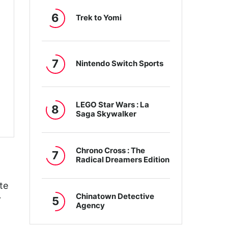
6
Trek to Yomi
7
Nintendo Switch Sports
LEGO Star Wars : La
8
Saga Skywalker
Chrono Cross : The
7
Radical Dreamers Edition
te
Chinatown Detective
r
5
Agency