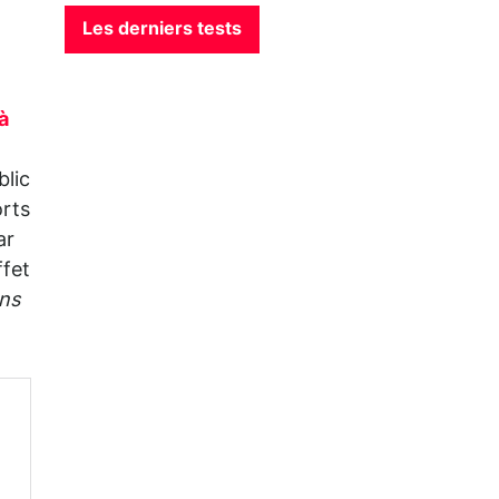
Les derniers tests
à
blic
orts
ar
ffet
ns