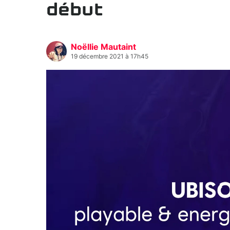
début
Noëllie Mautaint
19 décembre 2021 à 17h45