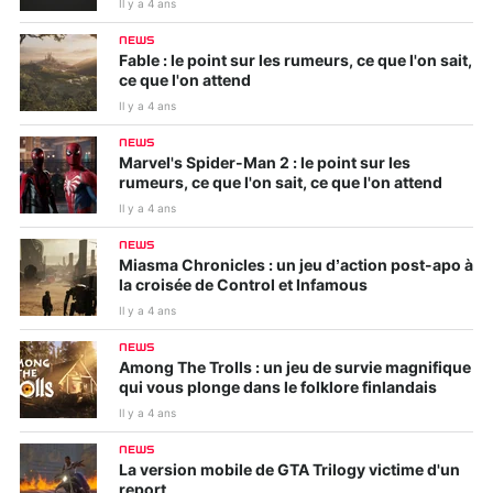
Il y a 4 ans
NEWS
Fable : le point sur les rumeurs, ce que l'on sait,
ce que l'on attend
Il y a 4 ans
NEWS
Marvel's Spider-Man 2 : le point sur les
rumeurs, ce que l'on sait, ce que l'on attend
Il y a 4 ans
NEWS
Miasma Chronicles : un jeu d’action post-apo à
la croisée de Control et Infamous
Il y a 4 ans
NEWS
Among The Trolls : un jeu de survie magnifique
qui vous plonge dans le folklore finlandais
Il y a 4 ans
NEWS
La version mobile de GTA Trilogy victime d'un
report