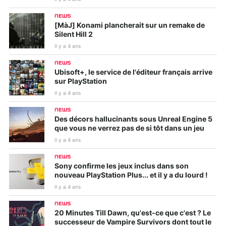
NEWS
[MàJ] Konami plancherait sur un remake de
Silent Hill 2
Il y a 4 ans
NEWS
Ubisoft+, le service de l'éditeur français arrive
sur PlayStation
Il y a 4 ans
NEWS
Des décors hallucinants sous Unreal Engine 5
que vous ne verrez pas de si tôt dans un jeu
Il y a 4 ans
NEWS
Sony confirme les jeux inclus dans son
nouveau PlayStation Plus... et il y a du lourd !
Il y a 4 ans
NEWS
20 Minutes Till Dawn, qu'est-ce que c'est ? Le
successeur de Vampire Survivors dont tout le