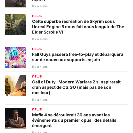
Il y a 4 ans
NEWS
Cette superbe recréation de Skyrim sous
Unreal Engine 5 nous fait nous languir de The
Elder Scrolls VI
Il y a 4 ans
NEWS
Fall Guys passera free-to-play et débarquera
sur de nouveaux supports en juin
Il y a 4 ans
NEWS
Call of Duty : Modern Warfare 2 s'inspirerait
d'un aspect de CS:GO (mais pas de son
meilleur)
Il y a 4 ans
NEWS
Mafia 4 se déroulerait 30 ans avant les
événements du premier opus : des détails
émergent
Il y a 4 ans