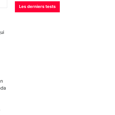
Les derniers tests
ui
n
On
ada
.