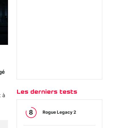
igé
Les derniers tests
t à
8
Rogue Legacy 2