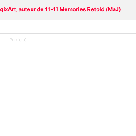
igixArt, auteur de 11-11 Memories Retold (MàJ)
Publicité