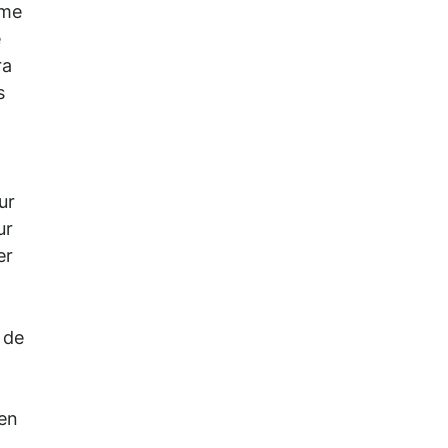
mme
e
ra
s
ur
ur
er
é de
 en