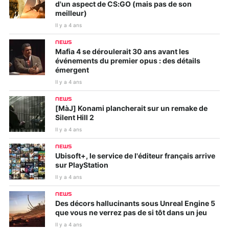
d'un aspect de CS:GO (mais pas de son
meilleur)
Il y a 4 ans
NEWS
Mafia 4 se déroulerait 30 ans avant les
événements du premier opus : des détails
émergent
Il y a 4 ans
NEWS
[MàJ] Konami plancherait sur un remake de
Silent Hill 2
Il y a 4 ans
NEWS
Ubisoft+, le service de l'éditeur français arrive
sur PlayStation
Il y a 4 ans
NEWS
Des décors hallucinants sous Unreal Engine 5
que vous ne verrez pas de si tôt dans un jeu
Il y a 4 ans