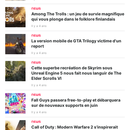
NEWS
Among The Trolls : un jeu de survie magnifique
qui vous plonge dans le folklore finlandais
Il y a 4 ans
NEWS
La version mobile de GTA Trilogy victime d'un
report
Il y a 4 ans
NEWS
Cette superbe recréation de Skyrim sous
Unreal Engine 5 nous fait nous languir de The
Elder Scrolls VI
Il y a 4 ans
NEWS
Fall Guys passera free-to-play et débarquera
sur de nouveaux supports en juin
Il y a 4 ans
NEWS
Call of Duty : Modern Warfare 2 s'inspirerait