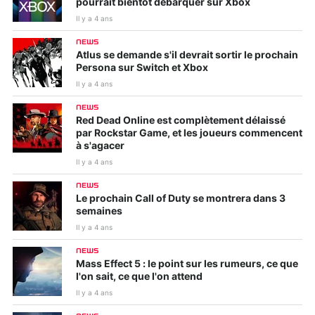
pourrait bientôt débarquer sur Xbox
Il y a 4 ans
NEWS
Atlus se demande s'il devrait sortir le prochain
Persona sur Switch et Xbox
Il y a 4 ans
NEWS
Red Dead Online est complètement délaissé
par Rockstar Game, et les joueurs commencent
à s'agacer
Il y a 4 ans
NEWS
Le prochain Call of Duty se montrera dans 3
semaines
Il y a 4 ans
NEWS
Mass Effect 5 : le point sur les rumeurs, ce que
l'on sait, ce que l'on attend
Il y a 4 ans