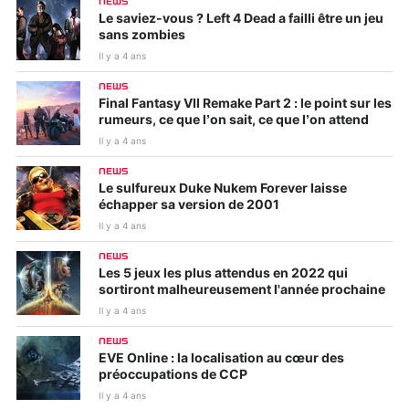
NEWS
Le saviez-vous ? Left 4 Dead a failli être un jeu
sans zombies
Il y a 4 ans
NEWS
Final Fantasy VII Remake Part 2 : le point sur les
rumeurs, ce que l’on sait, ce que l’on attend
Il y a 4 ans
NEWS
Le sulfureux Duke Nukem Forever laisse
échapper sa version de 2001
Il y a 4 ans
NEWS
Les 5 jeux les plus attendus en 2022 qui
sortiront malheureusement l'année prochaine
Il y a 4 ans
NEWS
EVE Online : la localisation au cœur des
préoccupations de CCP
Il y a 4 ans