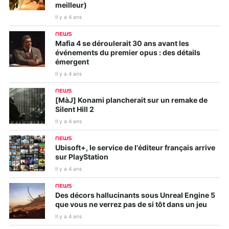
meilleur)
Il y a 4 ans
NEWS
Mafia 4 se déroulerait 30 ans avant les
événements du premier opus : des détails
émergent
Il y a 4 ans
NEWS
[MàJ] Konami plancherait sur un remake de
Silent Hill 2
Il y a 4 ans
NEWS
Ubisoft+, le service de l'éditeur français arrive
sur PlayStation
Il y a 4 ans
NEWS
Des décors hallucinants sous Unreal Engine 5
que vous ne verrez pas de si tôt dans un jeu
Il y a 4 ans