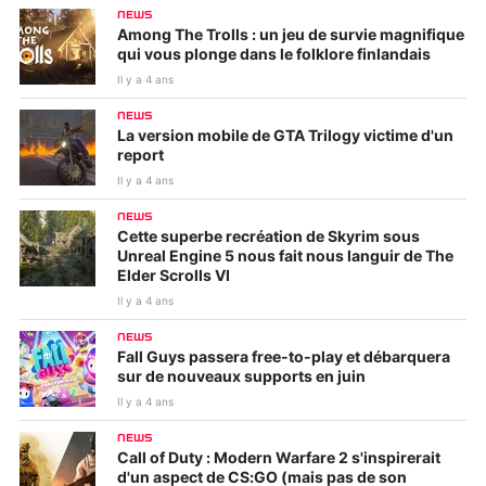
NEWS
Among The Trolls : un jeu de survie magnifique
qui vous plonge dans le folklore finlandais
Il y a 4 ans
NEWS
La version mobile de GTA Trilogy victime d'un
report
Il y a 4 ans
NEWS
Cette superbe recréation de Skyrim sous
Unreal Engine 5 nous fait nous languir de The
Elder Scrolls VI
Il y a 4 ans
NEWS
Fall Guys passera free-to-play et débarquera
sur de nouveaux supports en juin
Il y a 4 ans
NEWS
Call of Duty : Modern Warfare 2 s'inspirerait
d'un aspect de CS:GO (mais pas de son