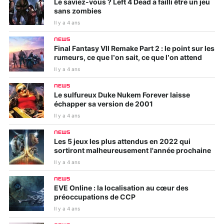
Le saviez-vous ? Left 4 Dead a failli être un jeu
sans zombies
Il y a 4 ans
NEWS
Final Fantasy VII Remake Part 2 : le point sur les
rumeurs, ce que l’on sait, ce que l’on attend
Il y a 4 ans
NEWS
Le sulfureux Duke Nukem Forever laisse
échapper sa version de 2001
Il y a 4 ans
NEWS
Les 5 jeux les plus attendus en 2022 qui
sortiront malheureusement l'année prochaine
Il y a 4 ans
NEWS
EVE Online : la localisation au cœur des
préoccupations de CCP
Il y a 4 ans