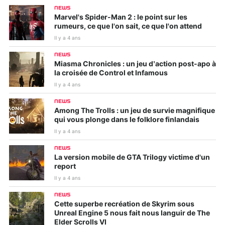
NEWS
Marvel's Spider-Man 2 : le point sur les
rumeurs, ce que l'on sait, ce que l'on attend
Il y a 4 ans
NEWS
Miasma Chronicles : un jeu d’action post-apo à
la croisée de Control et Infamous
Il y a 4 ans
NEWS
Among The Trolls : un jeu de survie magnifique
qui vous plonge dans le folklore finlandais
Il y a 4 ans
NEWS
La version mobile de GTA Trilogy victime d'un
report
Il y a 4 ans
NEWS
Cette superbe recréation de Skyrim sous
Unreal Engine 5 nous fait nous languir de The
Elder Scrolls VI