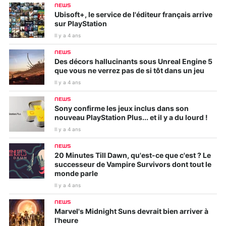
NEWS
Ubisoft+, le service de l'éditeur français arrive
sur PlayStation
Il y a 4 ans
NEWS
Des décors hallucinants sous Unreal Engine 5
que vous ne verrez pas de si tôt dans un jeu
Il y a 4 ans
NEWS
Sony confirme les jeux inclus dans son
nouveau PlayStation Plus... et il y a du lourd !
Il y a 4 ans
NEWS
20 Minutes Till Dawn, qu'est-ce que c'est ? Le
successeur de Vampire Survivors dont tout le
monde parle
Il y a 4 ans
NEWS
Marvel's Midnight Suns devrait bien arriver à
l'heure