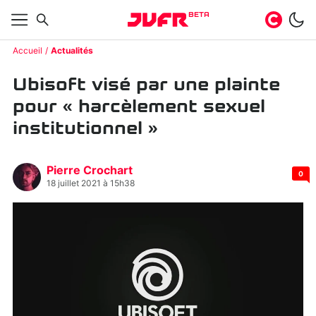
BETA
Accueil
Actualités
Ubisoft visé par une plainte
pour « harcèlement sexuel
institutionnel »
Pierre Crochart
0
18 juillet 2021 à 15h38