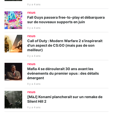
Il y a 4 ans
NEWS
Fall Guys passera free-to-play et débarquera
sur de nouveaux supports en juin
Il y a 4 ans
NEWS
Call of Duty : Modern Warfare 2 s'inspirerait
d'un aspect de CS:GO (mais pas de son
meilleur)
Il y a 4 ans
NEWS
Mafia 4 se déroulerait 30 ans avant les
événements du premier opus : des détails
émergent
Il y a 4 ans
NEWS
[MàJ] Konami plancherait sur un remake de
Silent Hill 2
Il y a 4 ans