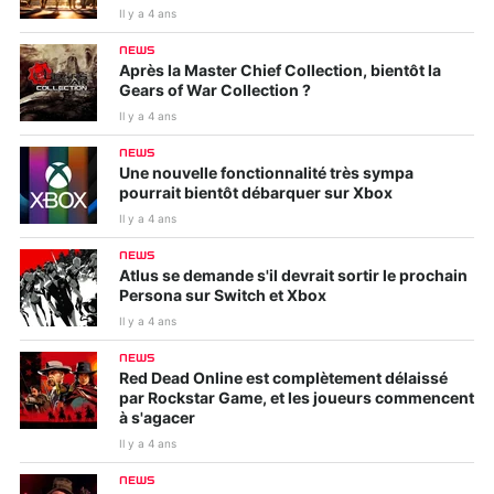
Il y a 4 ans
NEWS
Après la Master Chief Collection, bientôt la
Gears of War Collection ?
Il y a 4 ans
NEWS
Une nouvelle fonctionnalité très sympa
pourrait bientôt débarquer sur Xbox
Il y a 4 ans
NEWS
Atlus se demande s'il devrait sortir le prochain
Persona sur Switch et Xbox
Il y a 4 ans
NEWS
Red Dead Online est complètement délaissé
par Rockstar Game, et les joueurs commencent
à s'agacer
Il y a 4 ans
NEWS