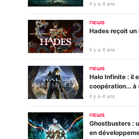
Il y a 4 ans
NEWS
Hades reçoit un 
Il y a 4 ans
NEWS
Halo Infinite : i
coopération... à 
Il y a 4 ans
NEWS
Ghostbusters : u
en développem