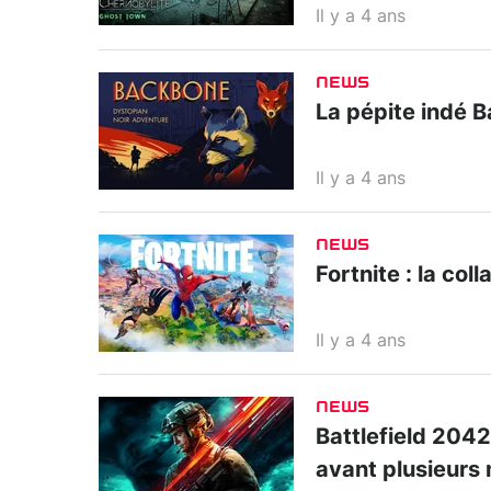
Il y a 4 ans
NEWS
La pépite indé B
Il y a 4 ans
NEWS
Fortnite : la col
Il y a 4 ans
NEWS
Battlefield 2042
avant plusieurs