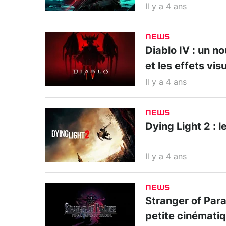
Il y a 4 ans
NEWS
Diablo IV : un no
et les effets vis
Il y a 4 ans
NEWS
Dying Light 2 : 
Il y a 4 ans
NEWS
Stranger of Para
petite cinémati