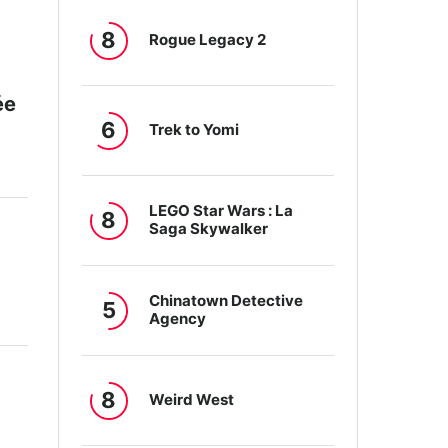
8
Rogue Legacy 2
ée
6
Trek to Yomi
LEGO Star Wars : La
8
Saga Skywalker
Chinatown Detective
5
Agency
8
Weird West