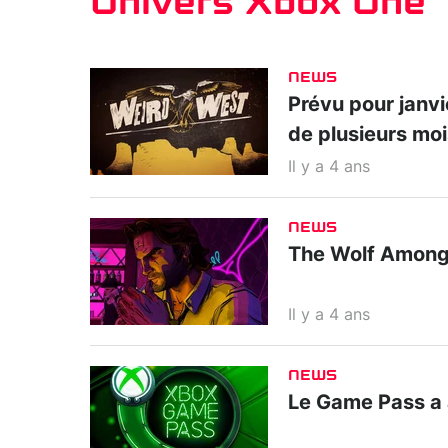
Univers Xbox One
NEWS
Prévu pour janvi
de plusieurs moi
Il y a 4 ans
NEWS
The Wolf Among 
Il y a 4 ans
NEWS
Le Game Pass a 