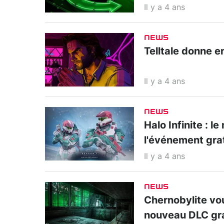
Il y a 4 ans
NEWS
Telltale donne 
Il y a 4 ans
NEWS
Halo Infinite : l
l'événement gra
Il y a 4 ans
NEWS
Chernobylite vou
nouveau DLC gra