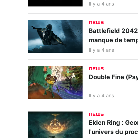
Il y a 4 ans
NEWS
Battlefield 2042
manque de tem
Il y a 4 ans
NEWS
Double Fine (Psy
Il y a 4 ans
NEWS
Elden Ring : Geo
l'univers du pr