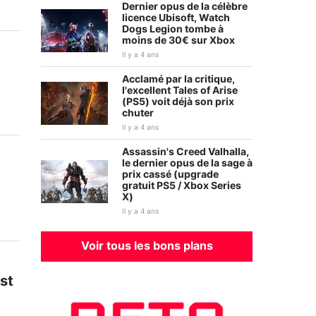
Dernier opus de la célèbre
licence Ubisoft, Watch
Dogs Legion tombe à
moins de 30€ sur Xbox
Il y a 4 ans
Acclamé par la critique,
l'excellent Tales of Arise
(PS5) voit déjà son prix
chuter
Il y a 4 ans
Assassin's Creed Valhalla,
le dernier opus de la sage à
prix cassé (upgrade
gratuit PS5 / Xbox Series
X)
Il y a 4 ans
Voir tous les bons plans
st