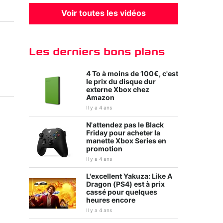
Voir toutes les vidéos
Les derniers bons plans
4 To à moins de 100€, c'est
le prix du disque dur
externe Xbox chez
Amazon
Il y a 4 ans
N'attendez pas le Black
Friday pour acheter la
manette Xbox Series en
promotion
Il y a 4 ans
L'excellent Yakuza: Like A
Dragon (PS4) est à prix
cassé pour quelques
heures encore
Il y a 4 ans