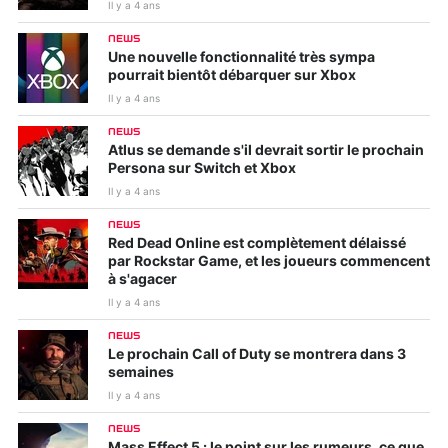
Il y a 4 ans
NEWS
Une nouvelle fonctionnalité très sympa
pourrait bientôt débarquer sur Xbox
Il y a 4 ans
NEWS
Atlus se demande s'il devrait sortir le prochain
Persona sur Switch et Xbox
Il y a 4 ans
NEWS
Red Dead Online est complètement délaissé
par Rockstar Game, et les joueurs commencent
à s'agacer
Il y a 4 ans
NEWS
Le prochain Call of Duty se montrera dans 3
semaines
Il y a 4 ans
NEWS
Mass Effect 5 : le point sur les rumeurs, ce que