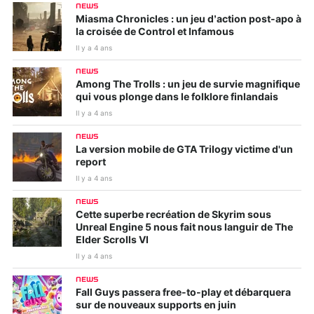
NEWS
Miasma Chronicles : un jeu d’action post-apo à
la croisée de Control et Infamous
Il y a 4 ans
NEWS
Among The Trolls : un jeu de survie magnifique
qui vous plonge dans le folklore finlandais
Il y a 4 ans
NEWS
La version mobile de GTA Trilogy victime d'un
report
Il y a 4 ans
NEWS
Cette superbe recréation de Skyrim sous
Unreal Engine 5 nous fait nous languir de The
Elder Scrolls VI
Il y a 4 ans
NEWS
Fall Guys passera free-to-play et débarquera
sur de nouveaux supports en juin