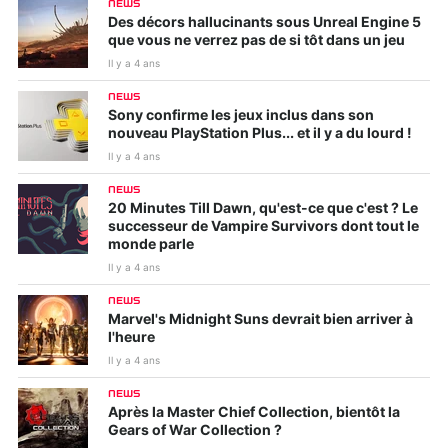
NEWS
Des décors hallucinants sous Unreal Engine 5
que vous ne verrez pas de si tôt dans un jeu
Il y a 4 ans
NEWS
Sony confirme les jeux inclus dans son
nouveau PlayStation Plus... et il y a du lourd !
Il y a 4 ans
NEWS
20 Minutes Till Dawn, qu'est-ce que c'est ? Le
successeur de Vampire Survivors dont tout le
monde parle
Il y a 4 ans
NEWS
Marvel's Midnight Suns devrait bien arriver à
l'heure
Il y a 4 ans
NEWS
Après la Master Chief Collection, bientôt la
Gears of War Collection ?