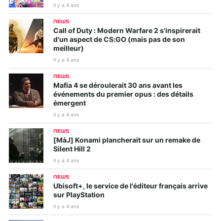
Il y a 4 ans
NEWS
Call of Duty : Modern Warfare 2 s'inspirerait
d'un aspect de CS:GO (mais pas de son
meilleur)
Il y a 4 ans
NEWS
Mafia 4 se déroulerait 30 ans avant les
événements du premier opus : des détails
émergent
Il y a 4 ans
NEWS
[MàJ] Konami plancherait sur un remake de
Silent Hill 2
Il y a 4 ans
NEWS
Ubisoft+, le service de l'éditeur français arrive
sur PlayStation
Il y a 4 ans