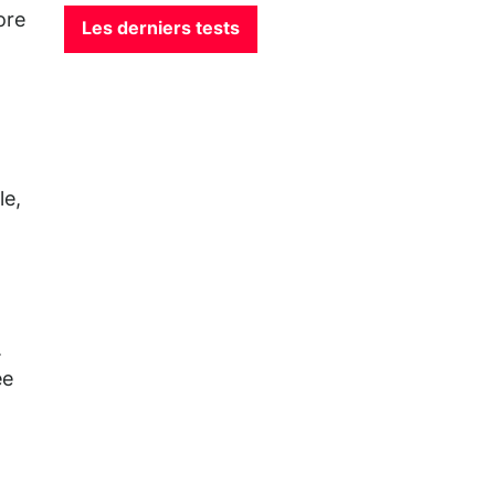
ore
Les derniers tests
le,
.
ée