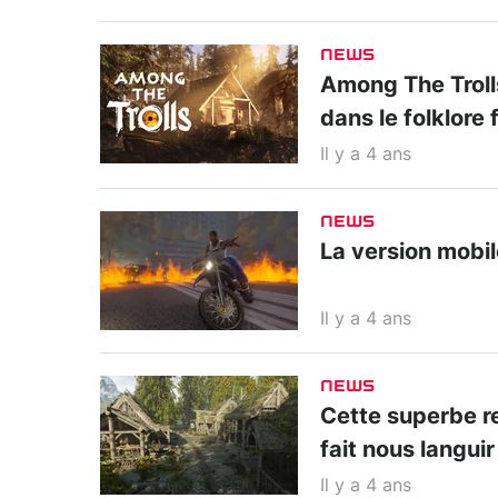
NEWS
Among The Trolls
dans le folklore 
Il y a 4 ans
NEWS
La version mobil
Il y a 4 ans
NEWS
Cette superbe r
fait nous languir
Il y a 4 ans