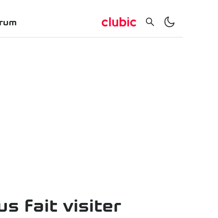
rum
s fait visiter