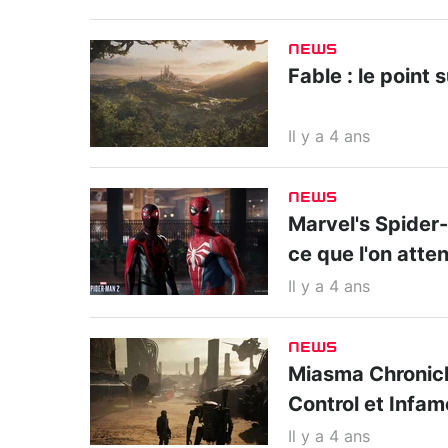
NEWS
Fable : le point 
Il y a 4 ans
NEWS
Marvel's Spider-M
ce que l'on atte
Il y a 4 ans
NEWS
Miasma Chronicle
Control et Infa
Il y a 4 ans