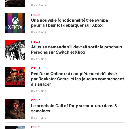
Il y a 4 ans
NEWS
Une nouvelle fonctionnalité très sympa
pourrait bientôt débarquer sur Xbox
Il y a 4 ans
NEWS
Atlus se demande s'il devrait sortir le prochain
Persona sur Switch et Xbox
Il y a 4 ans
NEWS
Red Dead Online est complètement délaissé
par Rockstar Game, et les joueurs commencent
à s'agacer
Il y a 4 ans
NEWS
Le prochain Call of Duty se montrera dans 3
semaines
Il y a 4 ans
NEWS