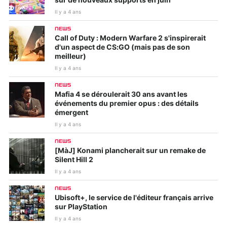
sur de nouveaux supports en juin
Il y a 4 ans
NEWS
Call of Duty : Modern Warfare 2 s'inspirerait
d'un aspect de CS:GO (mais pas de son
meilleur)
Il y a 4 ans
NEWS
Mafia 4 se déroulerait 30 ans avant les
événements du premier opus : des détails
émergent
Il y a 4 ans
NEWS
[MàJ] Konami plancherait sur un remake de
Silent Hill 2
Il y a 4 ans
NEWS
Ubisoft+, le service de l'éditeur français arrive
sur PlayStation
Il y a 4 ans