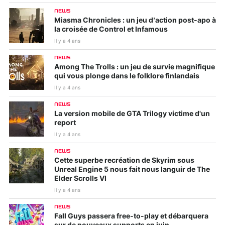
NEWS
Miasma Chronicles : un jeu d’action post-apo à
la croisée de Control et Infamous
Il y a 4 ans
NEWS
Among The Trolls : un jeu de survie magnifique
qui vous plonge dans le folklore finlandais
Il y a 4 ans
NEWS
La version mobile de GTA Trilogy victime d'un
report
Il y a 4 ans
NEWS
Cette superbe recréation de Skyrim sous
Unreal Engine 5 nous fait nous languir de The
Elder Scrolls VI
Il y a 4 ans
NEWS
Fall Guys passera free-to-play et débarquera