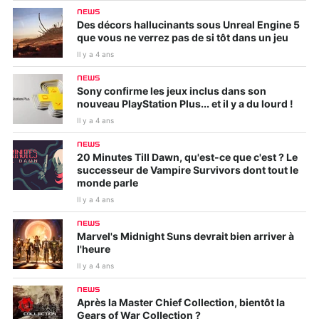
NEWS
Des décors hallucinants sous Unreal Engine 5
que vous ne verrez pas de si tôt dans un jeu
Il y a 4 ans
NEWS
Sony confirme les jeux inclus dans son
nouveau PlayStation Plus... et il y a du lourd !
Il y a 4 ans
NEWS
20 Minutes Till Dawn, qu'est-ce que c'est ? Le
successeur de Vampire Survivors dont tout le
monde parle
Il y a 4 ans
NEWS
Marvel's Midnight Suns devrait bien arriver à
l'heure
Il y a 4 ans
NEWS
Après la Master Chief Collection, bientôt la
Gears of War Collection ?