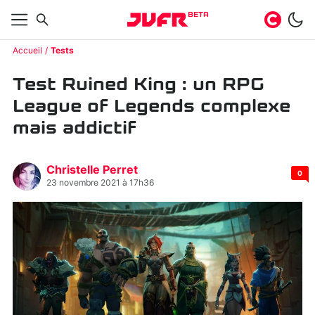
BETA
Accueil
Tests
Test Ruined King : un RPG
League of Legends complexe
mais addictif
Christelle Perret
0
23 novembre 2021 à 17h36