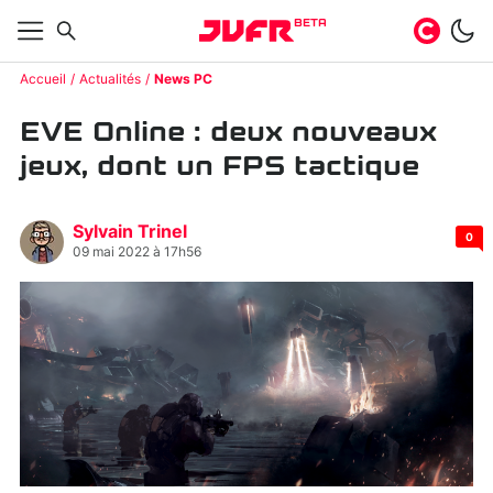
BETA
Accueil
Actualités
News PC
EVE Online : deux nouveaux
jeux, dont un FPS tactique
Sylvain Trinel
0
09 mai 2022 à 17h56