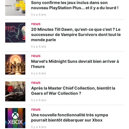
Sony confirme les jeux inclus dans son
nouveau PlayStation Plus... et il y a du lourd !
Il y a 4 ans
NEWS
20 Minutes Till Dawn, qu'est-ce que c'est ? Le
successeur de Vampire Survivors dont tout le
monde parle
Il y a 4 ans
NEWS
Marvel's Midnight Suns devrait bien arriver à
l'heure
Il y a 4 ans
NEWS
Après la Master Chief Collection, bientôt la
Gears of War Collection ?
Il y a 4 ans
NEWS
Une nouvelle fonctionnalité très sympa
pourrait bientôt débarquer sur Xbox
Il y a 4 ans