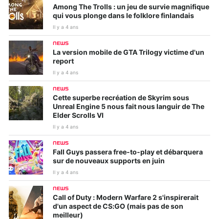
Among The Trolls : un jeu de survie magnifique
qui vous plonge dans le folklore finlandais
Il y a 4 ans
NEWS
La version mobile de GTA Trilogy victime d'un
report
Il y a 4 ans
NEWS
Cette superbe recréation de Skyrim sous
Unreal Engine 5 nous fait nous languir de The
Elder Scrolls VI
Il y a 4 ans
NEWS
Fall Guys passera free-to-play et débarquera
sur de nouveaux supports en juin
Il y a 4 ans
NEWS
Call of Duty : Modern Warfare 2 s'inspirerait
d'un aspect de CS:GO (mais pas de son
meilleur)