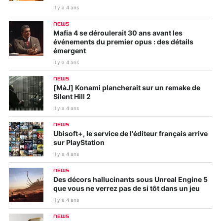
Il y a 4 ans
NEWS
Mafia 4 se déroulerait 30 ans avant les
événements du premier opus : des détails
émergent
Il y a 4 ans
NEWS
[MàJ] Konami plancherait sur un remake de
Silent Hill 2
Il y a 4 ans
NEWS
Ubisoft+, le service de l'éditeur français arrive
sur PlayStation
Il y a 4 ans
NEWS
Des décors hallucinants sous Unreal Engine 5
que vous ne verrez pas de si tôt dans un jeu
Il y a 4 ans
NEWS