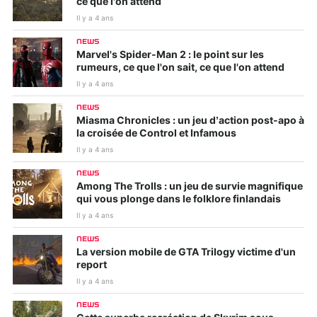
ce que l'on attend
Il y a 4 ans
NEWS
Marvel's Spider-Man 2 : le point sur les
rumeurs, ce que l'on sait, ce que l'on attend
Il y a 4 ans
NEWS
Miasma Chronicles : un jeu d’action post-apo à
la croisée de Control et Infamous
Il y a 4 ans
NEWS
Among The Trolls : un jeu de survie magnifique
qui vous plonge dans le folklore finlandais
Il y a 4 ans
NEWS
La version mobile de GTA Trilogy victime d'un
report
Il y a 4 ans
NEWS