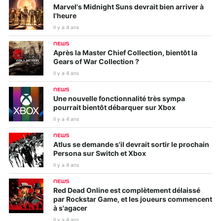
Marvel's Midnight Suns devrait bien arriver à
l'heure
Il y a 4 ans
NEWS
Après la Master Chief Collection, bientôt la
Gears of War Collection ?
Il y a 4 ans
NEWS
Une nouvelle fonctionnalité très sympa
pourrait bientôt débarquer sur Xbox
Il y a 4 ans
NEWS
Atlus se demande s'il devrait sortir le prochain
Persona sur Switch et Xbox
Il y a 4 ans
NEWS
Red Dead Online est complètement délaissé
par Rockstar Game, et les joueurs commencent
à s'agacer
Il y a 4 ans