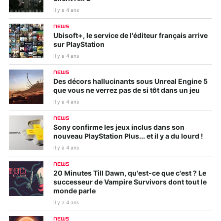
Il y a 4 ans
NEWS
Ubisoft+, le service de l'éditeur français arrive
sur PlayStation
Il y a 4 ans
NEWS
Des décors hallucinants sous Unreal Engine 5
que vous ne verrez pas de si tôt dans un jeu
Il y a 4 ans
NEWS
Sony confirme les jeux inclus dans son
nouveau PlayStation Plus... et il y a du lourd !
Il y a 4 ans
NEWS
20 Minutes Till Dawn, qu'est-ce que c'est ? Le
successeur de Vampire Survivors dont tout le
monde parle
Il y a 4 ans
NEWS