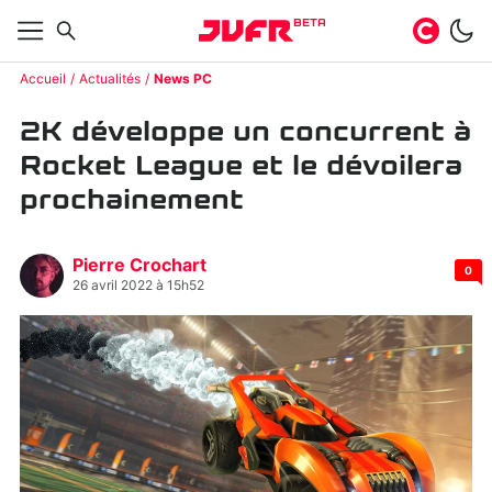
BETA
Accueil
Actualités
News PC
2K développe un concurrent à
Rocket League et le dévoilera
prochainement
Pierre Crochart
0
26 avril 2022 à 15h52