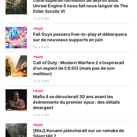
Cette superbe recréation de Skyrim sous
Unreal Engine 5 nous fait nous languir de The
Elder Scrolls VI
Il y a 4 ans
NEWS
Fall Guys passera free-to-play et débarquera
sur de nouveaux supports en juin
Il y a 4 ans
NEWS
Call of Duty : Modern Warfare 2 s'inspirerait
d'un aspect de CS:GO (mais pas de son
meilleur)
Il y a 4 ans
NEWS
Mafia 4 se déroulerait 30 ans avant les
événements du premier opus : des détails
émergent
Il y a 4 ans
NEWS
[MàJ] Konami plancherait sur un remake de
Silent Hill 2