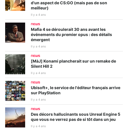
d'un aspect de CS:GO (mais pas de son
meilleur)
Il y a 4 ans
NEWS
Mafia 4 se déroulerait 30 ans avant les
événements du premier opus : des détails
émergent
Il y a 4 ans
NEWS
[MàJ] Konami plancherait sur un remake de
Silent Hill 2
Il y a 4 ans
NEWS
Ubisoft+, le service de l'éditeur français arrive
sur PlayStation
Il y a 4 ans
NEWS
Des décors hallucinants sous Unreal Engine 5
que vous ne verrez pas de si tôt dans un jeu
Il y a 4 ans