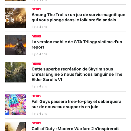
NEWS
Among The Trolls : un jeu de survie magnifique
qui vous plonge dans le folklore finlandais
Il y a 4 ans
NEWS
La version mobile de GTA Trilogy victime d'un
report
Il y a 4 ans
NEWS
Cette superbe recréation de Skyrim sous
Unreal Engine 5 nous fait nous languir de The
Elder Scrolls VI
Il y a 4 ans
NEWS
Fall Guys passera free-to-play et débarquera
sur de nouveaux supports en juin
Il y a 4 ans
NEWS
Call of Duty : Modern Warfare 2 s'inspirerait