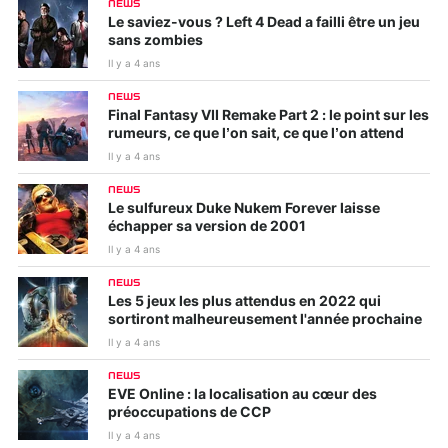
NEWS
Le saviez-vous ? Left 4 Dead a failli être un jeu
sans zombies
Il y a 4 ans
NEWS
Final Fantasy VII Remake Part 2 : le point sur les
rumeurs, ce que l’on sait, ce que l’on attend
Il y a 4 ans
NEWS
Le sulfureux Duke Nukem Forever laisse
échapper sa version de 2001
Il y a 4 ans
NEWS
Les 5 jeux les plus attendus en 2022 qui
sortiront malheureusement l'année prochaine
Il y a 4 ans
NEWS
EVE Online : la localisation au cœur des
préoccupations de CCP
Il y a 4 ans