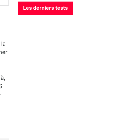
Les derniers tests
 la
ner
jà,
S
-