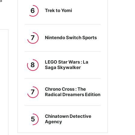
s
6
Trek to Yomi
7
Nintendo Switch Sports
LEGO Star Wars : La
8
Saga Skywalker
Chrono Cross : The
7
Radical Dreamers Edition
Chinatown Detective
5
Agency