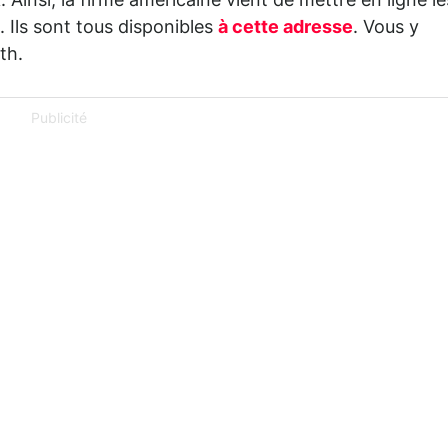
Ainsi, la firme américaine vient de mettre en ligne le
. Ils sont tous disponibles
à cette adresse
. Vous y
th.
Publicité