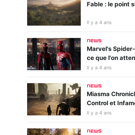
Fable : le point 
Il y a 4 ans
NEWS
Marvel's Spider-M
ce que l'on atte
Il y a 4 ans
NEWS
Miasma Chronicle
Control et Infa
Il y a 4 ans
NEWS