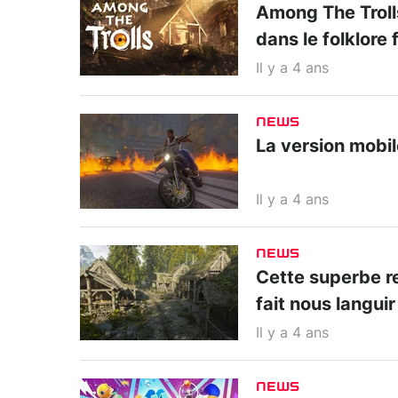
Among The Trolls
dans le folklore 
Il y a 4 ans
NEWS
La version mobil
Il y a 4 ans
NEWS
Cette superbe r
fait nous languir
Il y a 4 ans
NEWS