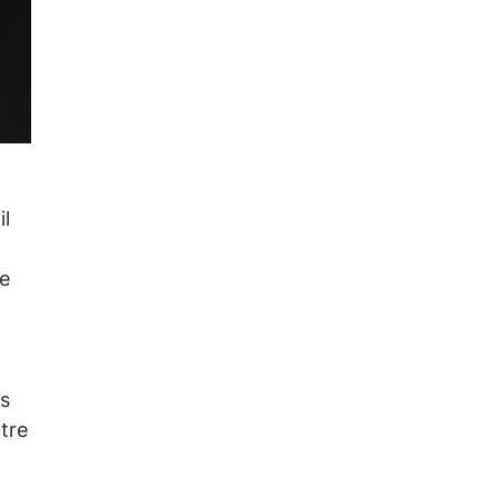
il
ue
us
tre