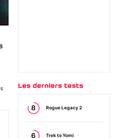
 8
Les derniers tests
es
8
Rogue Legacy 2
6
Trek to Yomi