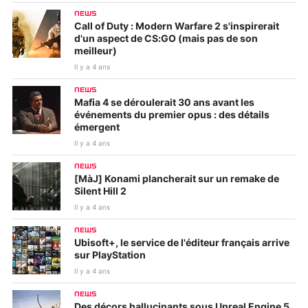
NEWS
Call of Duty : Modern Warfare 2 s'inspirerait
d'un aspect de CS:GO (mais pas de son
meilleur)
Il y a 4 ans
NEWS
Mafia 4 se déroulerait 30 ans avant les
événements du premier opus : des détails
émergent
Il y a 4 ans
NEWS
[MàJ] Konami plancherait sur un remake de
Silent Hill 2
Il y a 4 ans
NEWS
Ubisoft+, le service de l'éditeur français arrive
sur PlayStation
Il y a 4 ans
NEWS
Des décors hallucinants sous Unreal Engine 5