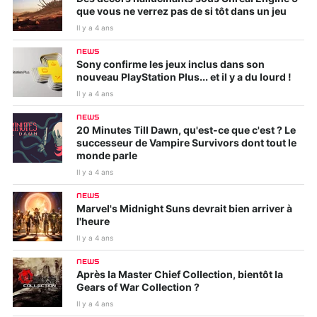
que vous ne verrez pas de si tôt dans un jeu
Il y a 4 ans
NEWS
Sony confirme les jeux inclus dans son
nouveau PlayStation Plus... et il y a du lourd !
Il y a 4 ans
NEWS
20 Minutes Till Dawn, qu'est-ce que c'est ? Le
successeur de Vampire Survivors dont tout le
monde parle
Il y a 4 ans
NEWS
Marvel's Midnight Suns devrait bien arriver à
l'heure
Il y a 4 ans
NEWS
Après la Master Chief Collection, bientôt la
Gears of War Collection ?
Il y a 4 ans