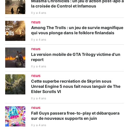
Miasma Chronicles : un jeu d’action post-apo à
la croisée de Control et Infamous
Il y a 4 ans
NEWS
Among The Trolls : un jeu de survie magnifique
qui vous plonge dans le folklore finlandais
Il y a 4 ans
NEWS
La version mobile de GTA Trilogy victime d'un
report
Il y a 4 ans
NEWS
Cette superbe recréation de Skyrim sous
Unreal Engine 5 nous fait nous languir de The
Elder Scrolls VI
Il y a 4 ans
NEWS
Fall Guys passera free-to-play et débarquera
sur de nouveaux supports en juin
Il y a 4 ans