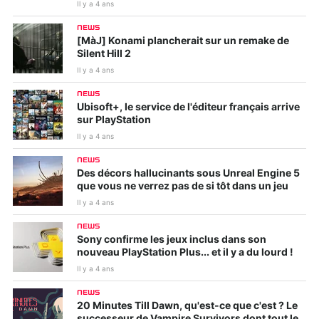
Il y a 4 ans
NEWS
[MàJ] Konami plancherait sur un remake de
Silent Hill 2
Il y a 4 ans
NEWS
Ubisoft+, le service de l'éditeur français arrive
sur PlayStation
Il y a 4 ans
NEWS
Des décors hallucinants sous Unreal Engine 5
que vous ne verrez pas de si tôt dans un jeu
Il y a 4 ans
NEWS
Sony confirme les jeux inclus dans son
nouveau PlayStation Plus... et il y a du lourd !
Il y a 4 ans
NEWS
20 Minutes Till Dawn, qu'est-ce que c'est ? Le
successeur de Vampire Survivors dont tout le