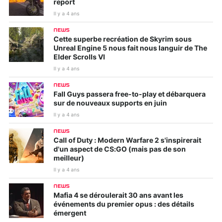
report
Il y a 4 ans
NEWS
Cette superbe recréation de Skyrim sous
Unreal Engine 5 nous fait nous languir de The
Elder Scrolls VI
Il y a 4 ans
NEWS
Fall Guys passera free-to-play et débarquera
sur de nouveaux supports en juin
Il y a 4 ans
NEWS
Call of Duty : Modern Warfare 2 s'inspirerait
d'un aspect de CS:GO (mais pas de son
meilleur)
Il y a 4 ans
NEWS
Mafia 4 se déroulerait 30 ans avant les
événements du premier opus : des détails
émergent