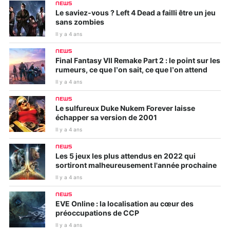
NEWS
Le saviez-vous ? Left 4 Dead a failli être un jeu
sans zombies
Il y a 4 ans
NEWS
Final Fantasy VII Remake Part 2 : le point sur les
rumeurs, ce que l’on sait, ce que l’on attend
Il y a 4 ans
NEWS
Le sulfureux Duke Nukem Forever laisse
échapper sa version de 2001
Il y a 4 ans
NEWS
Les 5 jeux les plus attendus en 2022 qui
sortiront malheureusement l'année prochaine
Il y a 4 ans
NEWS
EVE Online : la localisation au cœur des
préoccupations de CCP
Il y a 4 ans