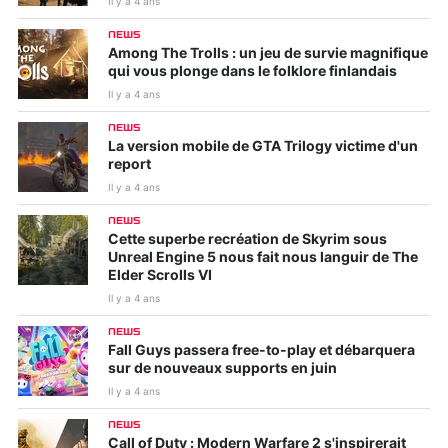
Il y a 4 ans
NEWS
Among The Trolls : un jeu de survie magnifique
qui vous plonge dans le folklore finlandais
Il y a 4 ans
NEWS
La version mobile de GTA Trilogy victime d'un
report
Il y a 4 ans
NEWS
Cette superbe recréation de Skyrim sous
Unreal Engine 5 nous fait nous languir de The
Elder Scrolls VI
Il y a 4 ans
NEWS
Fall Guys passera free-to-play et débarquera
sur de nouveaux supports en juin
Il y a 4 ans
NEWS
Call of Duty : Modern Warfare 2 s'inspirerait