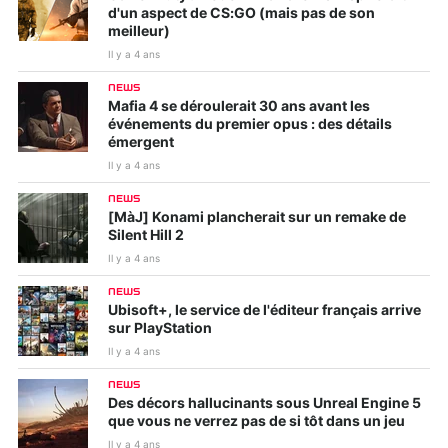
d'un aspect de CS:GO (mais pas de son
meilleur)
Il y a 4 ans
NEWS
Mafia 4 se déroulerait 30 ans avant les
événements du premier opus : des détails
émergent
Il y a 4 ans
NEWS
[MàJ] Konami plancherait sur un remake de
Silent Hill 2
Il y a 4 ans
NEWS
Ubisoft+, le service de l'éditeur français arrive
sur PlayStation
Il y a 4 ans
NEWS
Des décors hallucinants sous Unreal Engine 5
que vous ne verrez pas de si tôt dans un jeu
Il y a 4 ans