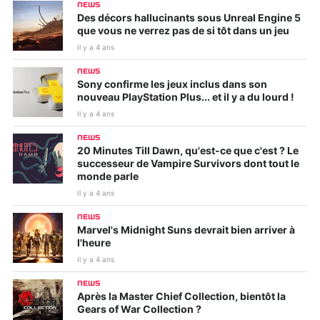
NEWS
Des décors hallucinants sous Unreal Engine 5
que vous ne verrez pas de si tôt dans un jeu
Il y a 4 ans
NEWS
Sony confirme les jeux inclus dans son
nouveau PlayStation Plus... et il y a du lourd !
Il y a 4 ans
NEWS
20 Minutes Till Dawn, qu'est-ce que c'est ? Le
successeur de Vampire Survivors dont tout le
monde parle
Il y a 4 ans
NEWS
Marvel's Midnight Suns devrait bien arriver à
l'heure
Il y a 4 ans
NEWS
Après la Master Chief Collection, bientôt la
Gears of War Collection ?