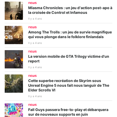
NEWS
Miasma Chronicles : un jeu d’action post-apo à
la croisée de Control et Infamous
Il y a 4 ans
NEWS
Among The Trolls : un jeu de survie magnifique
qui vous plonge dans le folklore finlandais
Il y a 4 ans
NEWS
La version mobile de GTA Trilogy victime d'un
report
Il y a 4 ans
NEWS
Cette superbe recréation de Skyrim sous
Unreal Engine 5 nous fait nous languir de The
Elder Scrolls VI
Il y a 4 ans
NEWS
Fall Guys passera free-to-play et débarquera
sur de nouveaux supports en juin