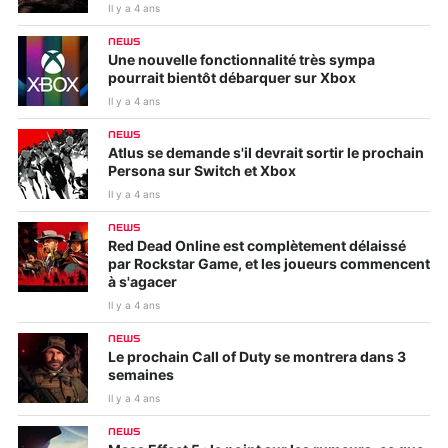
Il y a 4 ans
NEWS
Une nouvelle fonctionnalité très sympa
pourrait bientôt débarquer sur Xbox
Il y a 4 ans
NEWS
Atlus se demande s'il devrait sortir le prochain
Persona sur Switch et Xbox
Il y a 4 ans
NEWS
Red Dead Online est complètement délaissé
par Rockstar Game, et les joueurs commencent
à s'agacer
Il y a 4 ans
NEWS
Le prochain Call of Duty se montrera dans 3
semaines
Il y a 4 ans
NEWS