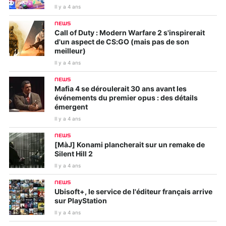
Il y a 4 ans
NEWS
Call of Duty : Modern Warfare 2 s'inspirerait
d'un aspect de CS:GO (mais pas de son
meilleur)
Il y a 4 ans
NEWS
Mafia 4 se déroulerait 30 ans avant les
événements du premier opus : des détails
émergent
Il y a 4 ans
NEWS
[MàJ] Konami plancherait sur un remake de
Silent Hill 2
Il y a 4 ans
NEWS
Ubisoft+, le service de l'éditeur français arrive
sur PlayStation
Il y a 4 ans