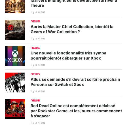
Marvel's Midnight Suns devrait bien arriver à
l'heure
Il y a 4 ans
NEWS
Après la Master Chief Collection, bientôt la
Gears of War Collection ?
Il y a 4 ans
NEWS
Une nouvelle fonctionnalité très sympa
pourrait bientôt débarquer sur Xbox
Il y a 4 ans
NEWS
Atlus se demande s'il devrait sortir le prochain
Persona sur Switch et Xbox
Il y a 4 ans
NEWS
Red Dead Online est complètement délaissé
par Rockstar Game, et les joueurs commencent
à s'agacer
Il y a 4 ans