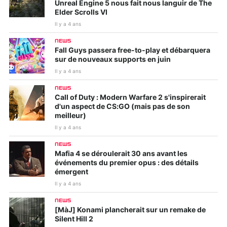
Unreal Engine 5 nous fait nous languir de The
Elder Scrolls VI
Il y a 4 ans
NEWS
Fall Guys passera free-to-play et débarquera
sur de nouveaux supports en juin
Il y a 4 ans
NEWS
Call of Duty : Modern Warfare 2 s'inspirerait
d'un aspect de CS:GO (mais pas de son
meilleur)
Il y a 4 ans
NEWS
Mafia 4 se déroulerait 30 ans avant les
événements du premier opus : des détails
émergent
Il y a 4 ans
NEWS
[MàJ] Konami plancherait sur un remake de
Silent Hill 2