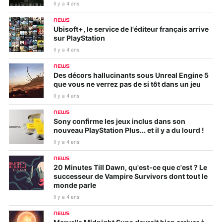
Il y a 4 ans
NEWS
Ubisoft+, le service de l'éditeur français arrive
sur PlayStation
Il y a 4 ans
NEWS
Des décors hallucinants sous Unreal Engine 5
que vous ne verrez pas de si tôt dans un jeu
Il y a 4 ans
NEWS
Sony confirme les jeux inclus dans son
nouveau PlayStation Plus... et il y a du lourd !
Il y a 4 ans
NEWS
20 Minutes Till Dawn, qu'est-ce que c'est ? Le
successeur de Vampire Survivors dont tout le
monde parle
Il y a 4 ans
NEWS