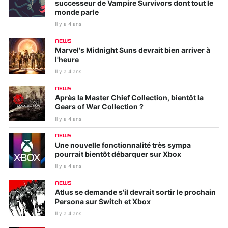
successeur de Vampire Survivors dont tout le
monde parle
Il y a 4 ans
NEWS
Marvel's Midnight Suns devrait bien arriver à
l'heure
Il y a 4 ans
NEWS
Après la Master Chief Collection, bientôt la
Gears of War Collection ?
Il y a 4 ans
NEWS
Une nouvelle fonctionnalité très sympa
pourrait bientôt débarquer sur Xbox
Il y a 4 ans
NEWS
Atlus se demande s'il devrait sortir le prochain
Persona sur Switch et Xbox
Il y a 4 ans