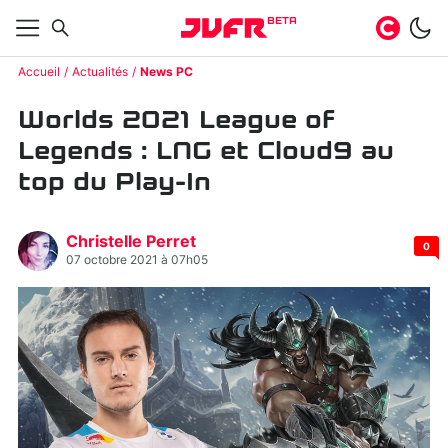
BETA
Accueil
Actualités
News PC
Worlds 2021 League of
Legends : LNG et Cloud9 au
top du Play-In
Christelle Perret
0
07 octobre 2021 à 07h05