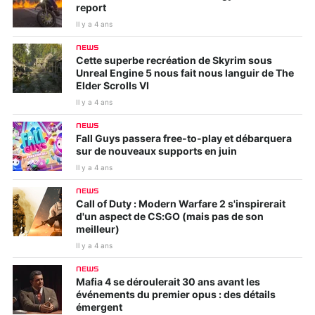
report
Il y a 4 ans
NEWS
Cette superbe recréation de Skyrim sous
Unreal Engine 5 nous fait nous languir de The
Elder Scrolls VI
Il y a 4 ans
NEWS
Fall Guys passera free-to-play et débarquera
sur de nouveaux supports en juin
Il y a 4 ans
NEWS
Call of Duty : Modern Warfare 2 s'inspirerait
d'un aspect de CS:GO (mais pas de son
meilleur)
Il y a 4 ans
NEWS
Mafia 4 se déroulerait 30 ans avant les
événements du premier opus : des détails
émergent