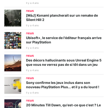
Il y a 4 ans
NEWS
[MàJ] Konami plancherait sur un remake de
Silent Hill 2
Il y a 4 ans
NEWS
Ubisoft+, le service de l'éditeur français arrive
sur PlayStation
Il y a 4 ans
NEWS
Des décors hallucinants sous Unreal Engine 5
que vous ne verrez pas de si tôt dans un jeu
Il y a 4 ans
NEWS
Sony confirme les jeux inclus dans son
nouveau PlayStation Plus... et il y a du lourd !
Il y a 4 ans
NEWS
20 Minutes Till Dawn, qu'est-ce que c'est ? Le