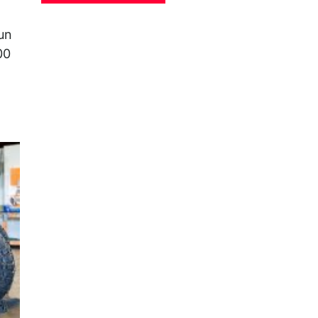
 un
00