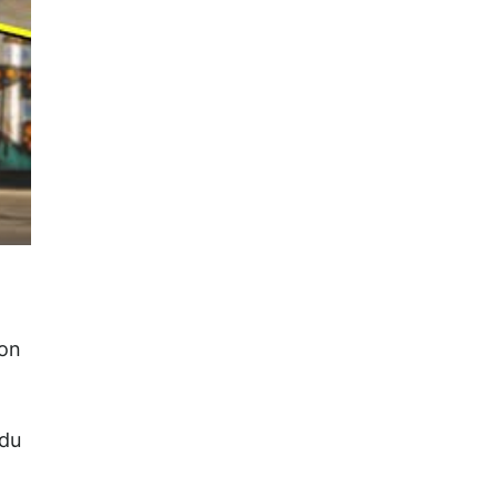
ion
ndu