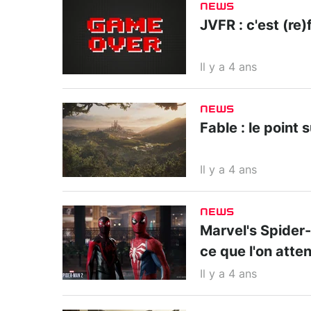
NEWS
JVFR : c'est (re)f
Il y a 4 ans
NEWS
Fable : le point 
Il y a 4 ans
NEWS
Marvel's Spider-M
ce que l'on atte
Il y a 4 ans