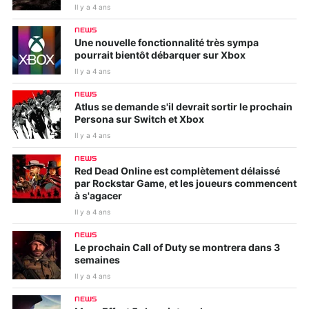
Il y a 4 ans
NEWS
Une nouvelle fonctionnalité très sympa
pourrait bientôt débarquer sur Xbox
Il y a 4 ans
NEWS
Atlus se demande s'il devrait sortir le prochain
Persona sur Switch et Xbox
Il y a 4 ans
NEWS
Red Dead Online est complètement délaissé
par Rockstar Game, et les joueurs commencent
à s'agacer
Il y a 4 ans
NEWS
Le prochain Call of Duty se montrera dans 3
semaines
Il y a 4 ans
NEWS