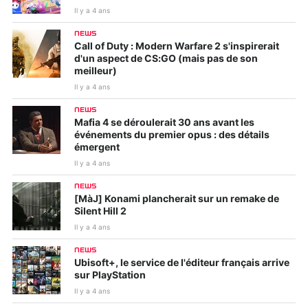
Il y a 4 ans
NEWS
Call of Duty : Modern Warfare 2 s'inspirerait
d'un aspect de CS:GO (mais pas de son
meilleur)
Il y a 4 ans
NEWS
Mafia 4 se déroulerait 30 ans avant les
événements du premier opus : des détails
émergent
Il y a 4 ans
NEWS
[MàJ] Konami plancherait sur un remake de
Silent Hill 2
Il y a 4 ans
NEWS
Ubisoft+, le service de l'éditeur français arrive
sur PlayStation
Il y a 4 ans