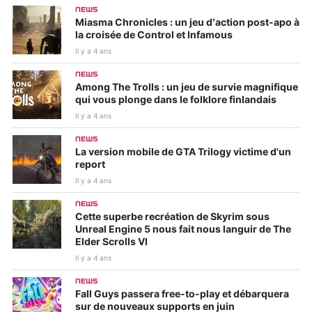
NEWS
Miasma Chronicles : un jeu d’action post-apo à
la croisée de Control et Infamous
Il y a 4 ans
NEWS
Among The Trolls : un jeu de survie magnifique
qui vous plonge dans le folklore finlandais
Il y a 4 ans
NEWS
La version mobile de GTA Trilogy victime d'un
report
Il y a 4 ans
NEWS
Cette superbe recréation de Skyrim sous
Unreal Engine 5 nous fait nous languir de The
Elder Scrolls VI
Il y a 4 ans
NEWS
Fall Guys passera free-to-play et débarquera
sur de nouveaux supports en juin