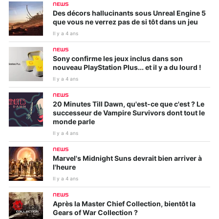
NEWS
Des décors hallucinants sous Unreal Engine 5
que vous ne verrez pas de si tôt dans un jeu
Il y a 4 ans
NEWS
Sony confirme les jeux inclus dans son
nouveau PlayStation Plus... et il y a du lourd !
Il y a 4 ans
NEWS
20 Minutes Till Dawn, qu'est-ce que c'est ? Le
successeur de Vampire Survivors dont tout le
monde parle
Il y a 4 ans
NEWS
Marvel's Midnight Suns devrait bien arriver à
l'heure
Il y a 4 ans
NEWS
Après la Master Chief Collection, bientôt la
Gears of War Collection ?