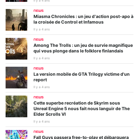
Il y a 4 ans
NEWS
Miasma Chronicles : un jeu d’action post-apo à
la croisée de Control et Infamous
Il y a 4 ans
NEWS
Among The Trolls : un jeu de survie magnifique
qui vous plonge dans le folklore finlandais
Il y a 4 ans
NEWS
La version mobile de GTA Trilogy victime d'un
report
Il y a 4 ans
NEWS
Cette superbe recréation de Skyrim sous
Unreal Engine 5 nous fait nous languir de The
Elder Scrolls VI
Il y a 4 ans
NEWS
Fall Guys passera free-to-play et débarquera