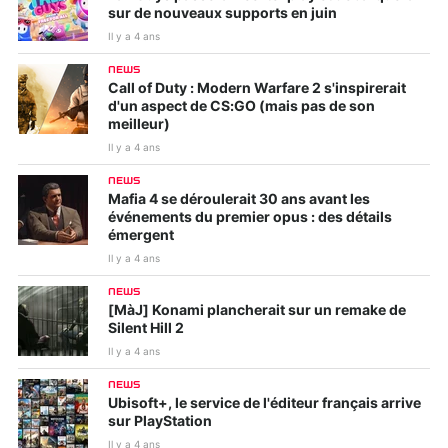
sur de nouveaux supports en juin
Il y a 4 ans
NEWS
Call of Duty : Modern Warfare 2 s'inspirerait
d'un aspect de CS:GO (mais pas de son
meilleur)
Il y a 4 ans
NEWS
Mafia 4 se déroulerait 30 ans avant les
événements du premier opus : des détails
émergent
Il y a 4 ans
NEWS
[MàJ] Konami plancherait sur un remake de
Silent Hill 2
Il y a 4 ans
NEWS
Ubisoft+, le service de l'éditeur français arrive
sur PlayStation
Il y a 4 ans