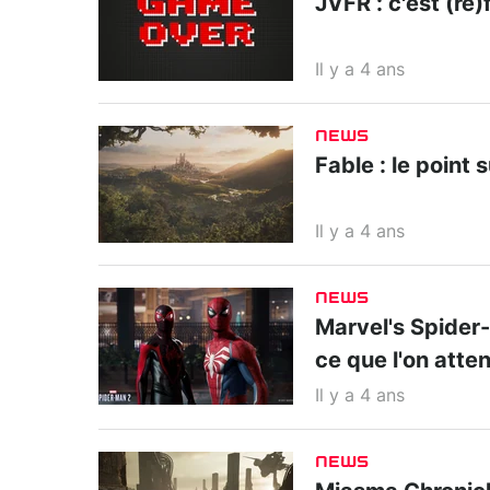
JVFR : c'est (re)f
Il y a 4 ans
NEWS
Fable : le point 
Il y a 4 ans
NEWS
Marvel's Spider-M
ce que l'on atte
Il y a 4 ans
NEWS