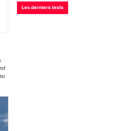
Les derniers tests
s
est
eu