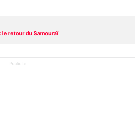
: le retour du Samouraï
Publicité