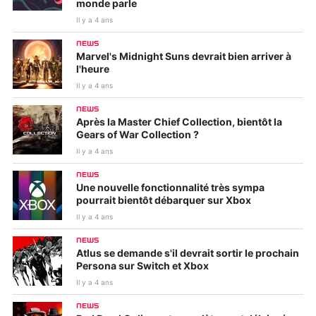
monde parle
Il y a 4 ans
NEWS
Marvel's Midnight Suns devrait bien arriver à
l'heure
Il y a 4 ans
NEWS
Après la Master Chief Collection, bientôt la
Gears of War Collection ?
Il y a 4 ans
NEWS
Une nouvelle fonctionnalité très sympa
pourrait bientôt débarquer sur Xbox
Il y a 4 ans
NEWS
Atlus se demande s'il devrait sortir le prochain
Persona sur Switch et Xbox
Il y a 4 ans
NEWS