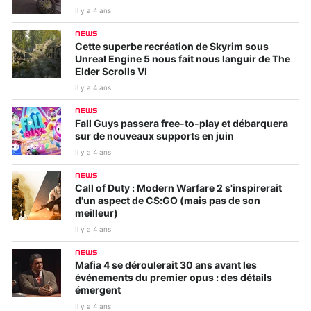
Il y a 4 ans
NEWS
Cette superbe recréation de Skyrim sous
Unreal Engine 5 nous fait nous languir de The
Elder Scrolls VI
Il y a 4 ans
NEWS
Fall Guys passera free-to-play et débarquera
sur de nouveaux supports en juin
Il y a 4 ans
NEWS
Call of Duty : Modern Warfare 2 s'inspirerait
d'un aspect de CS:GO (mais pas de son
meilleur)
Il y a 4 ans
NEWS
Mafia 4 se déroulerait 30 ans avant les
événements du premier opus : des détails
émergent
Il y a 4 ans