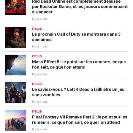
Red Dead Online est complètement délaissé
par Rockstar Game, et les joueurs commencent
à s'agacer
Il y a 4 ans
NEWS
Le prochain Call of Duty se montrera dans 3
semaines
Il y a 4 ans
NEWS
Mass Effect 5 : le point sur les rumeurs, ce que
l'on sait, ce que l'on attend
Il y a 4 ans
NEWS
Le saviez-vous ? Left 4 Dead a failli être un jeu
sans zombies
Il y a 4 ans
NEWS
Final Fantasy VII Remake Part 2 : le point sur les
rumeurs, ce que l’on sait, ce que l’on attend
Il y a 4 ans