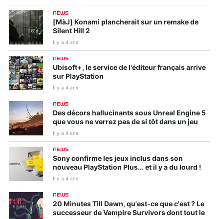
NEWS
[MàJ] Konami plancherait sur un remake de
Silent Hill 2
Il y a 4 ans
NEWS
Ubisoft+, le service de l'éditeur français arrive
sur PlayStation
Il y a 4 ans
NEWS
Des décors hallucinants sous Unreal Engine 5
que vous ne verrez pas de si tôt dans un jeu
Il y a 4 ans
NEWS
Sony confirme les jeux inclus dans son
nouveau PlayStation Plus... et il y a du lourd !
Il y a 4 ans
NEWS
20 Minutes Till Dawn, qu'est-ce que c'est ? Le
successeur de Vampire Survivors dont tout le