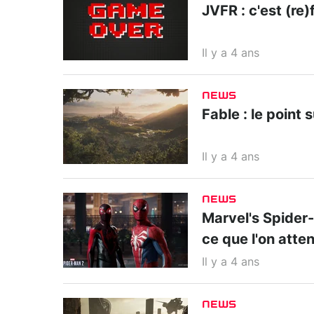
JVFR : c'est (re)f
Il y a 4 ans
NEWS
Fable : le point 
Il y a 4 ans
NEWS
Marvel's Spider-M
ce que l'on atte
Il y a 4 ans
NEWS