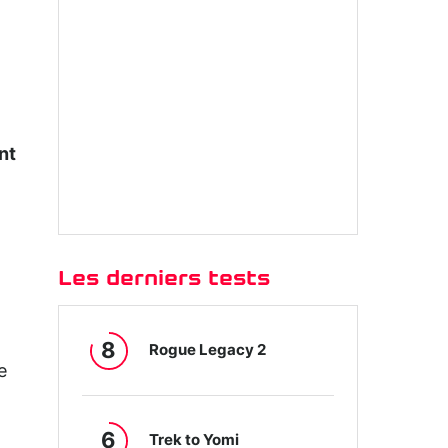
nt
Les derniers tests
8
Rogue Legacy 2
e
6
Trek to Yomi