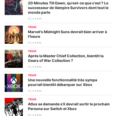
20 Minutes Till Dawn, qu'est-ce que c'est ? Le
successeur de Vampire Survivors dont tout le
monde parle
Il y a 4 ans
NEWS
Marvel's Midnight Suns devrait bien arriver à
l'heure
Il y a 4 ans
NEWS
Après la Master Chief Collection, bientôt la
Gears of War Collection ?
Il y a 4 ans
NEWS
Une nouvelle fonctionnalité très sympa
pourrait bientôt débarquer sur Xbox
Il y a 4 ans
NEWS
Atlus se demande s'il devrait sortir le prochain
Persona sur Switch et Xbox
Il y a 4 ans