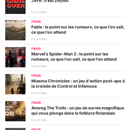
JVFR : c'est (re)fini
Il y a 4 ans
NEWS
Fable : le point sur les rumeurs, ce que l'on sait,
ce que l'on attend
Il y a 4 ans
NEWS
Marvel's Spider-Man 2 : le point sur les
rumeurs, ce que l'on sait, ce que l'on attend
Il y a 4 ans
NEWS
Miasma Chronicles : un jeu d’action post-apo à
la croisée de Control et Infamous
Il y a 4 ans
NEWS
Among The Trolls : un jeu de survie magnifique
qui vous plonge dans le folklore finlandais
Il y a 4 ans
NEWS