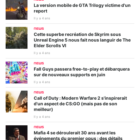
La version mobile de GTA Trilogy victime d'un
report
Il y a 4 ans
NEWS
Cette superbe recréation de Skyrim sous
Unreal Engine 5 nous fait nous languir de The
Elder Scrolls VI
Il y a 4 ans
NEWS
Fall Guys passera free-to-play et débarquera
sur de nouveaux supports en juin
Il y a 4 ans
NEWS
Call of Duty : Modern Warfare 2 s'inspirerait
d'un aspect de CS:GO (mais pas de son
meilleur)
Il y a 4 ans
NEWS
Mafia 4 se déroulerait 30 ans avant les
événements du premier opus : des détails