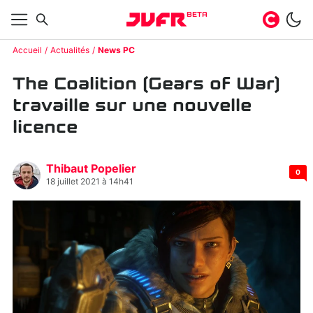
BETA
Accueil
Actualités
News PC
The Coalition (Gears of War)
travaille sur une nouvelle
licence
Thibaut Popelier
0
18 juillet 2021 à 14h41