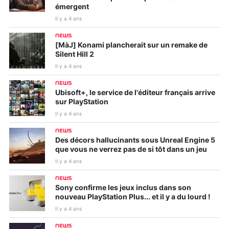
émergent
Il y a 4 ans
NEWS
[MàJ] Konami plancherait sur un remake de
Silent Hill 2
Il y a 4 ans
NEWS
Ubisoft+, le service de l'éditeur français arrive
sur PlayStation
Il y a 4 ans
NEWS
Des décors hallucinants sous Unreal Engine 5
que vous ne verrez pas de si tôt dans un jeu
Il y a 4 ans
NEWS
Sony confirme les jeux inclus dans son
nouveau PlayStation Plus... et il y a du lourd !
Il y a 4 ans
NEWS