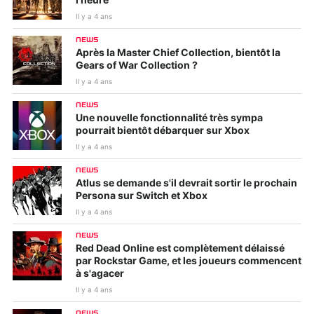
l'heure
Il y a 4 ans
NEWS
Après la Master Chief Collection, bientôt la
Gears of War Collection ?
Il y a 4 ans
NEWS
Une nouvelle fonctionnalité très sympa
pourrait bientôt débarquer sur Xbox
Il y a 4 ans
NEWS
Atlus se demande s'il devrait sortir le prochain
Persona sur Switch et Xbox
Il y a 4 ans
NEWS
Red Dead Online est complètement délaissé
par Rockstar Game, et les joueurs commencent
à s'agacer
Il y a 4 ans
NEWS