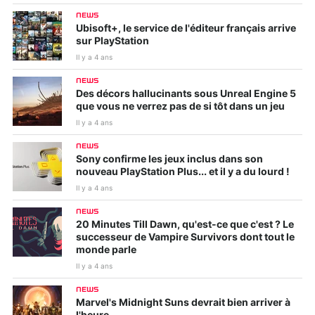
NEWS
Ubisoft+, le service de l'éditeur français arrive
sur PlayStation
Il y a 4 ans
NEWS
Des décors hallucinants sous Unreal Engine 5
que vous ne verrez pas de si tôt dans un jeu
Il y a 4 ans
NEWS
Sony confirme les jeux inclus dans son
nouveau PlayStation Plus... et il y a du lourd !
Il y a 4 ans
NEWS
20 Minutes Till Dawn, qu'est-ce que c'est ? Le
successeur de Vampire Survivors dont tout le
monde parle
Il y a 4 ans
NEWS
Marvel's Midnight Suns devrait bien arriver à