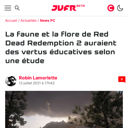
BETA
Accueil
Actualités
News PC
La faune et la flore de Red
Dead Redemption 2 auraient
des vertus éducatives selon
une étude
Robin Lamorlette
0
12 juillet 2021 à 17h42