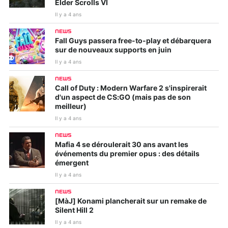
Elder Scrolls VI
Il y a 4 ans
NEWS
Fall Guys passera free-to-play et débarquera
sur de nouveaux supports en juin
Il y a 4 ans
NEWS
Call of Duty : Modern Warfare 2 s'inspirerait
d'un aspect de CS:GO (mais pas de son
meilleur)
Il y a 4 ans
NEWS
Mafia 4 se déroulerait 30 ans avant les
événements du premier opus : des détails
émergent
Il y a 4 ans
NEWS
[MàJ] Konami plancherait sur un remake de
Silent Hill 2
Il y a 4 ans