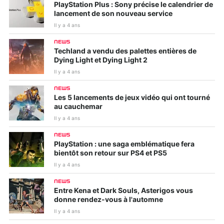
PlayStation Plus : Sony précise le calendrier de
lancement de son nouveau service
Il y a 4 ans
NEWS
Techland a vendu des palettes entières de
Dying Light et Dying Light 2
Il y a 4 ans
NEWS
Les 5 lancements de jeux vidéo qui ont tourné
au cauchemar
Il y a 4 ans
NEWS
PlayStation : une saga emblématique fera
bientôt son retour sur PS4 et PS5
Il y a 4 ans
NEWS
Entre Kena et Dark Souls, Asterigos vous
donne rendez-vous à l'automne
Il y a 4 ans