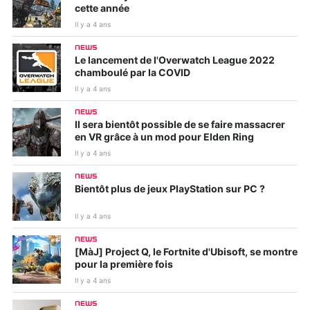
cette année
Il y a 4 ans
NEWS
Le lancement de l'Overwatch League 2022
chamboulé par la COVID
Il y a 4 ans
NEWS
Il sera bientôt possible de se faire massacrer
en VR grâce à un mod pour Elden Ring
Il y a 4 ans
NEWS
Bientôt plus de jeux PlayStation sur PC ?
Il y a 4 ans
NEWS
[MàJ] Project Q, le Fortnite d'Ubisoft, se montre
pour la première fois
Il y a 4 ans
NEWS