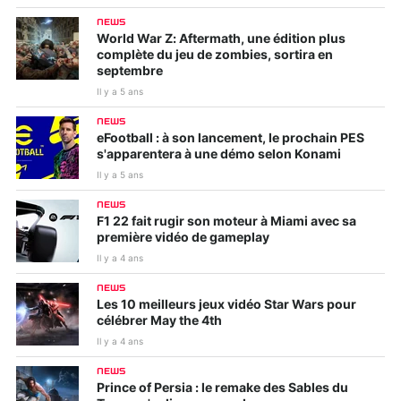
NEWS
World War Z: Aftermath, une édition plus
complète du jeu de zombies, sortira en
septembre
Il y a 5 ans
NEWS
eFootball : à son lancement, le prochain PES
s'apparentera à une démo selon Konami
Il y a 5 ans
NEWS
F1 22 fait rugir son moteur à Miami avec sa
première vidéo de gameplay
Il y a 4 ans
NEWS
Les 10 meilleurs jeux vidéo Star Wars pour
célébrer May the 4th
Il y a 4 ans
NEWS
Prince of Persia : le remake des Sables du