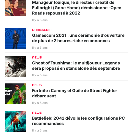
Manageur toxique, le directeur créatif de
Fullbright (Gone Home) démissionne ; Open
Roads repoussé à 2022
Il y a 5 ans
GAMESCOM
Gamescom 2021 : une cérémonie d'ouverture
de plus de 2 heures riche en annonces
Il y a 5 ans
NEWS
Ghost of Tsushima : le multijoueur Legends
sera proposé en standalone dès septembre
Il y a 5 ans
NEWS
Fortnite : Cammy et Guile de Street Fighter
débarquent
Il y a 5 ans
NEWS
Battlefield 2042 dévoile les configurations PC
recommandées
Il y a 5 ans