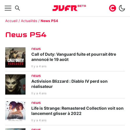
BETA
Accueil
Actualités
News PS4
News PS4
NEWS
Call of Duty: Vanguard fuite et pourrait être
annoncé le 19 août
Il y a 4 ans
NEWS
Activision Blizzard : Diablo IV perd son
réalisateur
Il y a 4 ans
NEWS
Life is Strange: Remastered Collection voit son
lancement glisser à 2022
Il y a 4 ans
NEWS