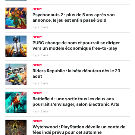
NEWS
Psychonauts 2 : plus de 5 ans après son
annonce, le jeu est enfin passé Gold
Il y a 5 ans
NEWS
PUBG change de nom et pourrait se diriger
vers un modèle économique free-to-play
Il y a 5 ans
NEWS
Riders Republic : la bêta débutera dès le 23
août
Il y a 5 ans
NEWS
Battlefield : une sortie tous les deux ans
pourrait s’envisager, selon Electronic Arts
Il y a 5 ans
NEWS
Wytchwood : PlayStation dévoile un conte de
fées indé prévu pour cet automne