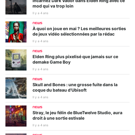
Incarnez Dark Vador dans Elden Ring avec ce
mod qui va trop loin
Il y a 4 ans
NEWS
À quoi on joue en mai ? Les meilleures sorties
de jeux vidéo sélectionnées par la rédac
Il y a 4 ans
NEWS
Elden Ring plus pixelisé que jamais sur ce
demake Game Boy
Il y a 4 ans
NEWS
Skull and Bones : une grosse fuite dans la
coque du bateau d'Ubisoft
Il y a 4 ans
NEWS
Stray, le jeu félin de BlueTwelve Studio, aura
droit à une sortie estivale
Il y a 4 ans