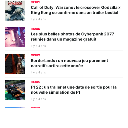
NEWS
Call of Duty: Warzone : le crossover Godzilla x
King Kong se confirme dans un trailer bestial
Il y a 4 ans
NEWS
Les plus belles photos de Cyberpunk 2077
réunies dans un magazine gratuit
Il y a 4 ans
NEWS
Borderlands : un nouveau jeu purement
narratif sortira cette année
Il y a 4 ans
NEWS
F1 22 : un trailer et une date de sortie pour la
nouvelle simulation de F1
Il y a 4 ans
NEWS
Skate 4 : du gameplay très rudimentaire en
fuite
Il y a 4 ans