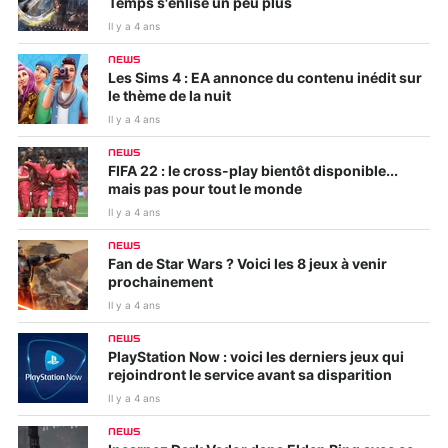
Temps s'enlise un peu plus
Il y a 4 ans
NEWS
Les Sims 4 : EA annonce du contenu inédit sur
le thème de la nuit
Il y a 4 ans
NEWS
FIFA 22 : le cross-play bientôt disponible...
mais pas pour tout le monde
Il y a 4 ans
NEWS
Fan de Star Wars ? Voici les 8 jeux à venir
prochainement
Il y a 4 ans
NEWS
PlayStation Now : voici les derniers jeux qui
rejoindront le service avant sa disparition
Il y a 4 ans
NEWS