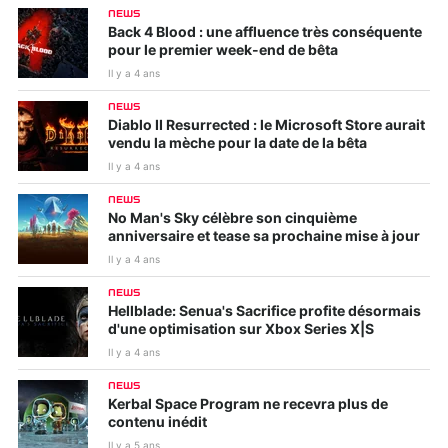
NEWS
Back 4 Blood : une affluence très conséquente
pour le premier week-end de bêta
Il y a 4 ans
NEWS
Diablo II Resurrected : le Microsoft Store aurait
vendu la mèche pour la date de la bêta
Il y a 4 ans
NEWS
No Man's Sky célèbre son cinquième
anniversaire et tease sa prochaine mise à jour
Il y a 4 ans
NEWS
Hellblade: Senua's Sacrifice profite désormais
d'une optimisation sur Xbox Series X|S
Il y a 4 ans
NEWS
Kerbal Space Program ne recevra plus de
contenu inédit
Il y a 5 ans