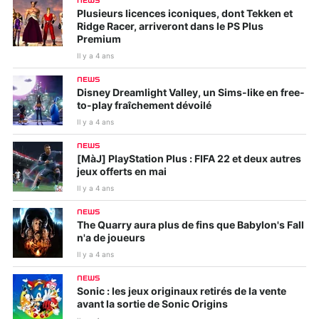
NEWS
Plusieurs licences iconiques, dont Tekken et
Ridge Racer, arriveront dans le PS Plus
Premium
Il y a 4 ans
NEWS
Disney Dreamlight Valley, un Sims-like en free-
to-play fraîchement dévoilé
Il y a 4 ans
NEWS
[MàJ] PlayStation Plus : FIFA 22 et deux autres
jeux offerts en mai
Il y a 4 ans
NEWS
The Quarry aura plus de fins que Babylon's Fall
n'a de joueurs
Il y a 4 ans
NEWS
Sonic : les jeux originaux retirés de la vente
avant la sortie de Sonic Origins