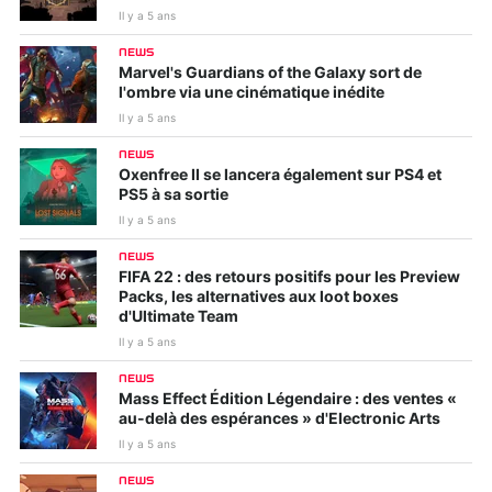
Il y a 5 ans
NEWS
Marvel's Guardians of the Galaxy sort de
l'ombre via une cinématique inédite
Il y a 5 ans
NEWS
Oxenfree II se lancera également sur PS4 et
PS5 à sa sortie
Il y a 5 ans
NEWS
FIFA 22 : des retours positifs pour les Preview
Packs, les alternatives aux loot boxes
d'Ultimate Team
Il y a 5 ans
NEWS
Mass Effect Édition Légendaire : des ventes «
au-delà des espérances » d'Electronic Arts
Il y a 5 ans
NEWS