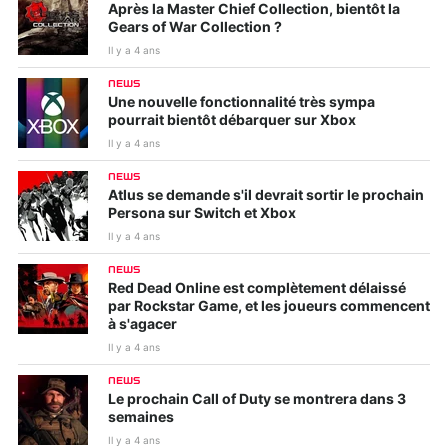
Après la Master Chief Collection, bientôt la
Gears of War Collection ?
Il y a 4 ans
NEWS
Une nouvelle fonctionnalité très sympa
pourrait bientôt débarquer sur Xbox
Il y a 4 ans
NEWS
Atlus se demande s'il devrait sortir le prochain
Persona sur Switch et Xbox
Il y a 4 ans
NEWS
Red Dead Online est complètement délaissé
par Rockstar Game, et les joueurs commencent
à s'agacer
Il y a 4 ans
NEWS
Le prochain Call of Duty se montrera dans 3
semaines
Il y a 4 ans