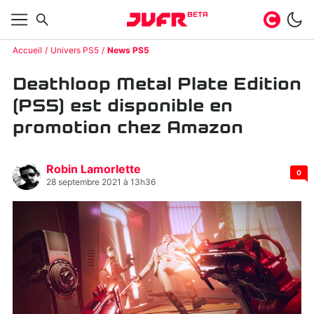
BETA
Accueil
Univers PS5
News PS5
Deathloop Metal Plate Edition
(PS5) est disponible en
promotion chez Amazon
Robin Lamorlette
0
28 septembre 2021 à 13h36