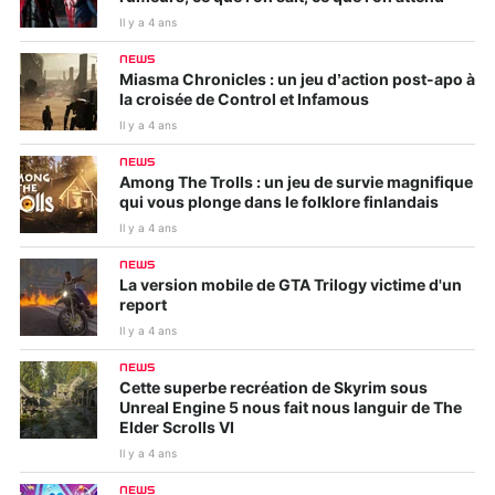
Il y a 4 ans
NEWS
Miasma Chronicles : un jeu d’action post-apo à
la croisée de Control et Infamous
Il y a 4 ans
NEWS
Among The Trolls : un jeu de survie magnifique
qui vous plonge dans le folklore finlandais
Il y a 4 ans
NEWS
La version mobile de GTA Trilogy victime d'un
report
Il y a 4 ans
NEWS
Cette superbe recréation de Skyrim sous
Unreal Engine 5 nous fait nous languir de The
Elder Scrolls VI
Il y a 4 ans
NEWS