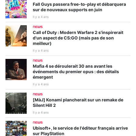
Fall Guys passera free-to-play et débarquera
sur de nouveaux supports en juin
Il y a 4 ans
NEWS
Call of Duty : Modern Warfare 2 s'inspirerait
d'un aspect de CS:GO (mais pas de son
meilleur)
Il y a 4 ans
NEWS
Mafia 4 se déroulerait 30 ans avant les
événements du premier opus : des détails
émergent
Il y a 4 ans
NEWS
[MàJ] Konami plancherait sur un remake de
Silent Hill 2
Il y a 4 ans
NEWS
Ubisoft+, le service de l'éditeur français arrive
sur PlayStation