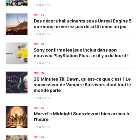
Il y a 4 ans
NEWS
Des décors hallucinants sous Unreal Engine 5
que vous ne verrez pas de si tôt dans un jeu
Il y a 4 ans
NEWS
Sony confirme les jeux inclus dans son
nouveau PlayStation Plus... et il y a du lourd !
Il y a 4 ans
NEWS
20 Minutes Till Dawn, qu'est-ce que c'est ? Le
successeur de Vampire Survivors dont tout le
monde parle
Il y a 4 ans
NEWS
Marvel's Midnight Suns devrait bien arriver à
l'heure
Il y a 4 ans
NEWS