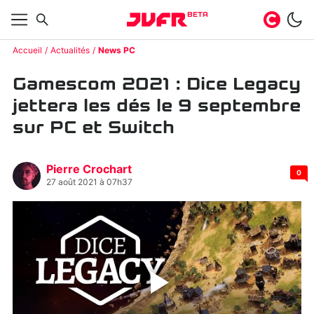
BETA
Accueil
Actualités
News PC
Gamescom 2021 : Dice Legacy
jettera les dés le 9 septembre
sur PC et Switch
Pierre Crochart
0
27 août 2021 à 07h37