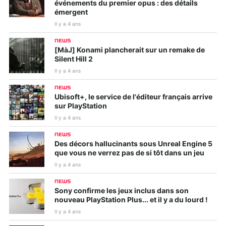
événements du premier opus : des détails
émergent
Il y a 4 ans
NEWS
[MàJ] Konami plancherait sur un remake de
Silent Hill 2
Il y a 4 ans
NEWS
Ubisoft+, le service de l'éditeur français arrive
sur PlayStation
Il y a 4 ans
NEWS
Des décors hallucinants sous Unreal Engine 5
que vous ne verrez pas de si tôt dans un jeu
Il y a 4 ans
NEWS
Sony confirme les jeux inclus dans son
nouveau PlayStation Plus... et il y a du lourd !
Il y a 4 ans