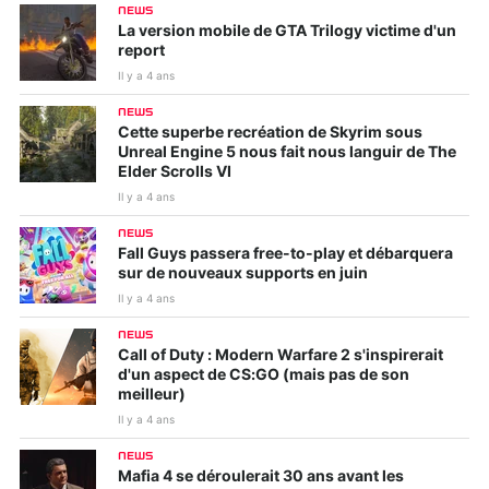
NEWS
La version mobile de GTA Trilogy victime d'un
report
Il y a 4 ans
NEWS
Cette superbe recréation de Skyrim sous
Unreal Engine 5 nous fait nous languir de The
Elder Scrolls VI
Il y a 4 ans
NEWS
Fall Guys passera free-to-play et débarquera
sur de nouveaux supports en juin
Il y a 4 ans
NEWS
Call of Duty : Modern Warfare 2 s'inspirerait
d'un aspect de CS:GO (mais pas de son
meilleur)
Il y a 4 ans
NEWS
Mafia 4 se déroulerait 30 ans avant les