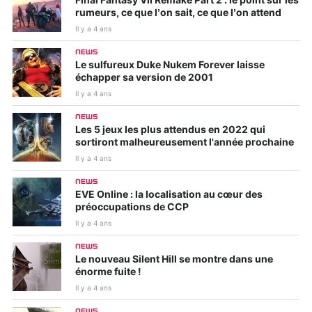
Final Fantasy VII Remake Part 2 : le point sur les
rumeurs, ce que l’on sait, ce que l’on attend
Il y a 4 ans
NEWS
Le sulfureux Duke Nukem Forever laisse
échapper sa version de 2001
Il y a 4 ans
NEWS
Les 5 jeux les plus attendus en 2022 qui
sortiront malheureusement l'année prochaine
Il y a 4 ans
NEWS
EVE Online : la localisation au cœur des
préoccupations de CCP
Il y a 4 ans
NEWS
Le nouveau Silent Hill se montre dans une
énorme fuite !
Il y a 4 ans
NEWS