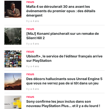
NEWS
Mafia 4 se déroulerait 30 ans avant les
événements du premier opus : des détails
émergent
Il y a 4 ans
NEWS
[MàJ] Konami plancherait sur un remake de
Silent Hill 2
Il y a 4 ans
NEWS
Ubisoft+, le service de l'éditeur français arrive
sur PlayStation
Il y a 4 ans
NEWS
Des décors hallucinants sous Unreal Engine 5
que vous ne verrez pas de si tôt dans un jeu
Il y a 4 ans
NEWS
Sony confirme les jeux inclus dans son
nouveau PlayStation Plus... et il y a du lourd !