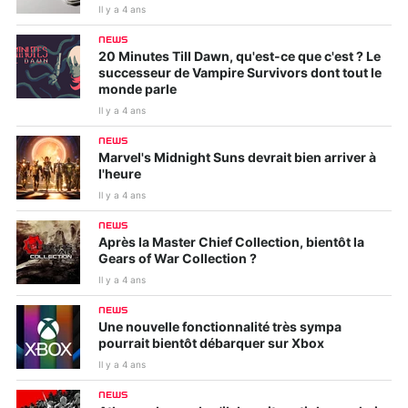
Il y a 4 ans
NEWS
20 Minutes Till Dawn, qu'est-ce que c'est ? Le
successeur de Vampire Survivors dont tout le
monde parle
Il y a 4 ans
NEWS
Marvel's Midnight Suns devrait bien arriver à
l'heure
Il y a 4 ans
NEWS
Après la Master Chief Collection, bientôt la
Gears of War Collection ?
Il y a 4 ans
NEWS
Une nouvelle fonctionnalité très sympa
pourrait bientôt débarquer sur Xbox
Il y a 4 ans
NEWS