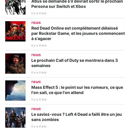
Atlus se demande s'il devrait sortir le prochain
Persona sur Switch et Xbox
Il y a 4 ans
NEWS
Red Dead Online est complètement délaissé
par Rockstar Game, et les joueurs commencent
à s'agacer
Il y a 4 ans
NEWS
Le prochain Call of Duty se montrera dans 3
semaines
Il y a 4 ans
NEWS
Mass Effect 5 : le point sur les rumeurs, ce que
l'on sait, ce que l'on attend
Il y a 4 ans
NEWS
Le saviez-vous ? Left 4 Dead a failli être un jeu
sans zombies
Il y a 4 ans