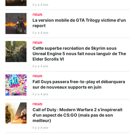
Il y a 4 ans
NEWS
La version mobile de GTA Trilogy victime d'un
report
Il y a 4 ans
NEWS
Cette superbe recréation de Skyrim sous
Unreal Engine 5 nous fait nous languir de The
Elder Scrolls VI
Il y a 4 ans
NEWS
Fall Guys passera free-to-play et débarquera
sur de nouveaux supports en juin
Il y a 4 ans
NEWS
Call of Duty : Modern Warfare 2 s'inspirerait
d'un aspect de CS:GO (mais pas de son
meilleur)
Il y a 4 ans