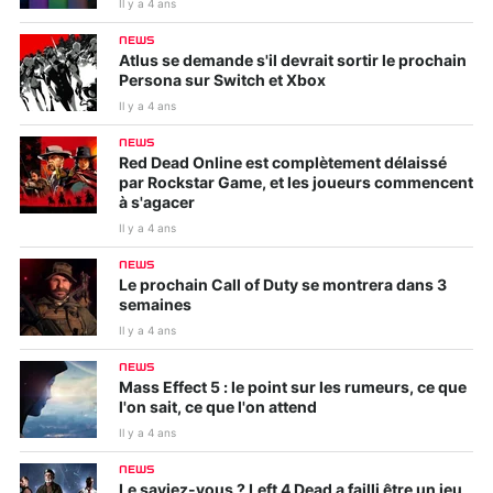
Il y a 4 ans
NEWS
Atlus se demande s'il devrait sortir le prochain
Persona sur Switch et Xbox
Il y a 4 ans
NEWS
Red Dead Online est complètement délaissé
par Rockstar Game, et les joueurs commencent
à s'agacer
Il y a 4 ans
NEWS
Le prochain Call of Duty se montrera dans 3
semaines
Il y a 4 ans
NEWS
Mass Effect 5 : le point sur les rumeurs, ce que
l'on sait, ce que l'on attend
Il y a 4 ans
NEWS
Le saviez-vous ? Left 4 Dead a failli être un jeu