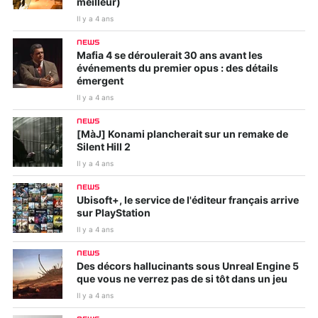
meilleur)
Il y a 4 ans
NEWS
Mafia 4 se déroulerait 30 ans avant les
événements du premier opus : des détails
émergent
Il y a 4 ans
NEWS
[MàJ] Konami plancherait sur un remake de
Silent Hill 2
Il y a 4 ans
NEWS
Ubisoft+, le service de l'éditeur français arrive
sur PlayStation
Il y a 4 ans
NEWS
Des décors hallucinants sous Unreal Engine 5
que vous ne verrez pas de si tôt dans un jeu
Il y a 4 ans