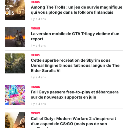
NEWS
Among The Trolls : un jeu de survie magnifique
qui vous plonge dans le folklore finlandais
Il y a 4 ans
NEWS
La version mobile de GTA Trilogy victime d'un
report
Il y a 4 ans
NEWS
Cette superbe recréation de Skyrim sous
Unreal Engine 5 nous fait nous languir de The
Elder Scrolls VI
Il y a 4 ans
NEWS
Fall Guys passera free-to-play et débarquera
sur de nouveaux supports en juin
Il y a 4 ans
NEWS
Call of Duty : Modern Warfare 2 s'inspirerait
d'un aspect de CS:GO (mais pas de son