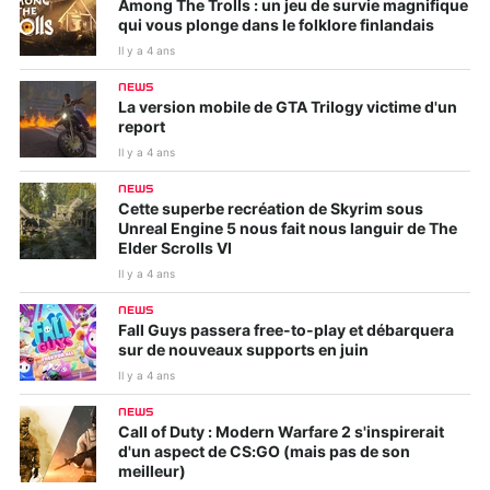
Among The Trolls : un jeu de survie magnifique
qui vous plonge dans le folklore finlandais
Il y a 4 ans
NEWS
La version mobile de GTA Trilogy victime d'un
report
Il y a 4 ans
NEWS
Cette superbe recréation de Skyrim sous
Unreal Engine 5 nous fait nous languir de The
Elder Scrolls VI
Il y a 4 ans
NEWS
Fall Guys passera free-to-play et débarquera
sur de nouveaux supports en juin
Il y a 4 ans
NEWS
Call of Duty : Modern Warfare 2 s'inspirerait
d'un aspect de CS:GO (mais pas de son
meilleur)