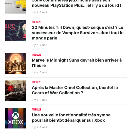
Sony confirme les jeux inclus dans son
nouveau PlayStation Plus... et il y a du lourd !
Il y a 4 ans
NEWS
20 Minutes Till Dawn, qu'est-ce que c'est ? Le
successeur de Vampire Survivors dont tout le
monde parle
Il y a 4 ans
NEWS
Marvel's Midnight Suns devrait bien arriver à
l'heure
Il y a 4 ans
NEWS
Après la Master Chief Collection, bientôt la
Gears of War Collection ?
Il y a 4 ans
NEWS
Une nouvelle fonctionnalité très sympa
pourrait bientôt débarquer sur Xbox
Il y a 4 ans