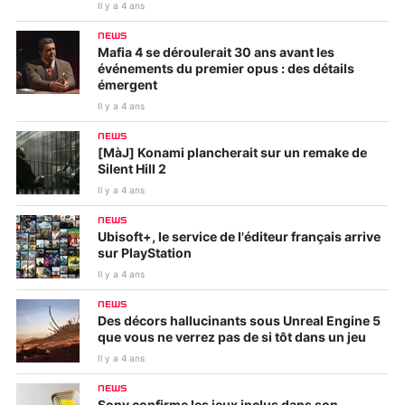
Il y a 4 ans
NEWS
Mafia 4 se déroulerait 30 ans avant les
événements du premier opus : des détails
émergent
Il y a 4 ans
NEWS
[MàJ] Konami plancherait sur un remake de
Silent Hill 2
Il y a 4 ans
NEWS
Ubisoft+, le service de l'éditeur français arrive
sur PlayStation
Il y a 4 ans
NEWS
Des décors hallucinants sous Unreal Engine 5
que vous ne verrez pas de si tôt dans un jeu
Il y a 4 ans
NEWS