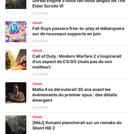
Unreal Engine 5 nous fait nous languir de The
Elder Scrolls VI
Il y a 4 ans
NEWS
Fall Guys passera free-to-play et débarquera
sur de nouveaux supports en juin
Il y a 4 ans
NEWS
Call of Duty : Modern Warfare 2 s'inspirerait
d'un aspect de CS:GO (mais pas de son
meilleur)
Il y a 4 ans
NEWS
Mafia 4 se déroulerait 30 ans avant les
événements du premier opus : des détails
émergent
Il y a 4 ans
NEWS
[MàJ] Konami plancherait sur un remake de
Silent Hill 2