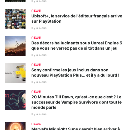
Il y a 4 ans
NEWS
Ubisoft+, le service de l'éditeur français arrive
sur PlayStation
Il y a 4 ans
NEWS
Des décors hallucinants sous Unreal Engine 5
que vous ne verrez pas de si tôt dans un jeu
Il y a 4 ans
NEWS
Sony confirme les jeux inclus dans son
nouveau PlayStation Plus... et il y a du lourd !
Il y a 4 ans
NEWS
20 Minutes Till Dawn, qu'est-ce que c'est ? Le
successeur de Vampire Survivors dont tout le
monde parle
Il y a 4 ans
NEWS
Marvel's Midnight Suns devrait bien arriver à