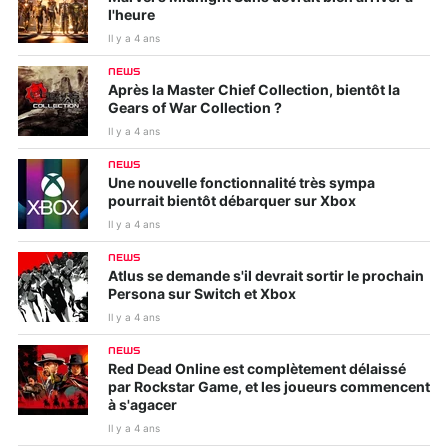
l'heure
Il y a 4 ans
NEWS
Après la Master Chief Collection, bientôt la
Gears of War Collection ?
Il y a 4 ans
NEWS
Une nouvelle fonctionnalité très sympa
pourrait bientôt débarquer sur Xbox
Il y a 4 ans
NEWS
Atlus se demande s'il devrait sortir le prochain
Persona sur Switch et Xbox
Il y a 4 ans
NEWS
Red Dead Online est complètement délaissé
par Rockstar Game, et les joueurs commencent
à s'agacer
Il y a 4 ans