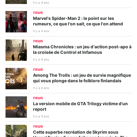
Il y a 4 ans
NEWS
Marvel's Spider-Man 2 : le point sur les
rumeurs, ce que l'on sait, ce que l'on attend
Il y a 4 ans
NEWS
Miasma Chronicles : un jeu d’action post-apo à
la croisée de Control et Infamous
Il y a 4 ans
NEWS
Among The Trolls : un jeu de survie magnifique
qui vous plonge dans le folklore finlandais
Il y a 4 ans
NEWS
La version mobile de GTA Trilogy victime d'un
report
Il y a 4 ans
NEWS
Cette superbe recréation de Skyrim sous