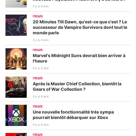
Il y a 4 ans
NEWS
20 Minutes Till Dawn, qu'est-ce que c'est ? Le
successeur de Vampire Survivors dont tout le
monde parle
Il y a 4 ans
NEWS
Marvel's Midnight Suns devrait bien arriver à
l'heure
Il y a 4 ans
NEWS
Après la Master Chief Collection, bientôt la
Gears of War Collection ?
Il y a 4 ans
NEWS
Une nouvelle fonctionnalité très sympa
pourrait bientôt débarquer sur Xbox
Il y a 4 ans
NEWS