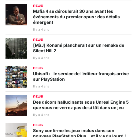
NEWS
Mafia 4 se déroulerait 30 ans avant les
événements du premier opus : des détails
émergent
Il y a 4 ans
NEWS
[MàJ] Konami plancherait sur un remake de
Silent Hill 2
Il y a 4 ans
NEWS
Ubisoft+, le service de l'éditeur français arrive
sur PlayStation
Il y a 4 ans
NEWS
Des décors hallucinants sous Unreal Engine 5
que vous ne verrez pas de si tôt dans un jeu
Il y a 4 ans
NEWS
Sony confirme les jeux inclus dans son
nouveau PlayStation Plus... et il y a du lourd !