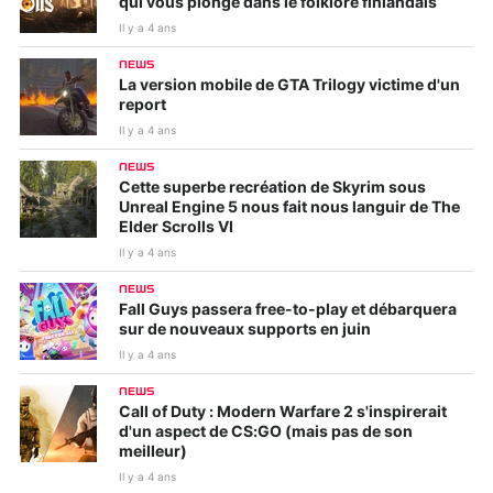
qui vous plonge dans le folklore finlandais
Il y a 4 ans
NEWS
La version mobile de GTA Trilogy victime d'un
report
Il y a 4 ans
NEWS
Cette superbe recréation de Skyrim sous
Unreal Engine 5 nous fait nous languir de The
Elder Scrolls VI
Il y a 4 ans
NEWS
Fall Guys passera free-to-play et débarquera
sur de nouveaux supports en juin
Il y a 4 ans
NEWS
Call of Duty : Modern Warfare 2 s'inspirerait
d'un aspect de CS:GO (mais pas de son
meilleur)
Il y a 4 ans