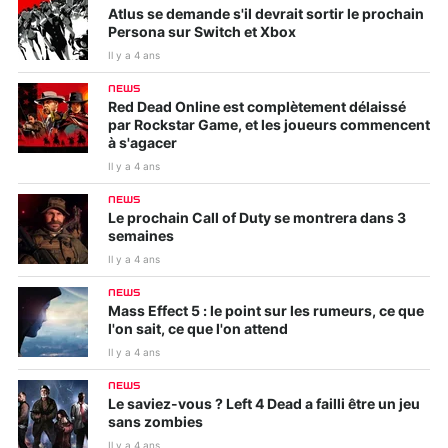
Atlus se demande s'il devrait sortir le prochain
Persona sur Switch et Xbox
Il y a 4 ans
NEWS
Red Dead Online est complètement délaissé
par Rockstar Game, et les joueurs commencent
à s'agacer
Il y a 4 ans
NEWS
Le prochain Call of Duty se montrera dans 3
semaines
Il y a 4 ans
NEWS
Mass Effect 5 : le point sur les rumeurs, ce que
l'on sait, ce que l'on attend
Il y a 4 ans
NEWS
Le saviez-vous ? Left 4 Dead a failli être un jeu
sans zombies
Il y a 4 ans