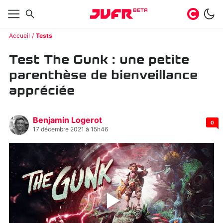
BETA
Accueil
Tests
Test The Gunk : une petite
parenthèse de bienveillance
appréciée
Benjamin Logerot
0
17 décembre 2021 à 15h46