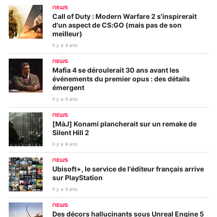
NEWS
Call of Duty : Modern Warfare 2 s'inspirerait
d'un aspect de CS:GO (mais pas de son
meilleur)
Il y a 4 ans
NEWS
Mafia 4 se déroulerait 30 ans avant les
événements du premier opus : des détails
émergent
Il y a 4 ans
NEWS
[MàJ] Konami plancherait sur un remake de
Silent Hill 2
Il y a 4 ans
NEWS
Ubisoft+, le service de l'éditeur français arrive
sur PlayStation
Il y a 4 ans
NEWS
Des décors hallucinants sous Unreal Engine 5