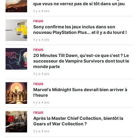
que vous ne verrez pas de si tôt dans un jeu
Il y a 4 ans
NEWS
Sony confirme les jeux inclus dans son
nouveau PlayStation Plus... et il y a du lourd !
Il y a 4 ans
NEWS
20 Minutes Till Dawn, qu'est-ce que c'est ? Le
successeur de Vampire Survivors dont tout le
monde parle
Il y a 4 ans
NEWS
Marvel's Midnight Suns devrait bien arriver à
l'heure
Il y a 4 ans
NEWS
Après la Master Chief Collection, bientôt la
Gears of War Collection ?
Il y a 4 ans