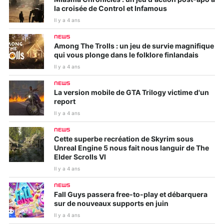
Miasma Chronicles : un jeu d’action post-apo à
la croisée de Control et Infamous
Il y a 4 ans
NEWS
Among The Trolls : un jeu de survie magnifique
qui vous plonge dans le folklore finlandais
Il y a 4 ans
NEWS
La version mobile de GTA Trilogy victime d'un
report
Il y a 4 ans
NEWS
Cette superbe recréation de Skyrim sous
Unreal Engine 5 nous fait nous languir de The
Elder Scrolls VI
Il y a 4 ans
NEWS
Fall Guys passera free-to-play et débarquera
sur de nouveaux supports en juin
Il y a 4 ans