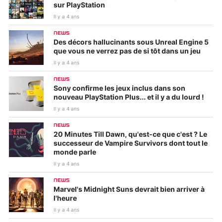
sur PlayStation
Il y a 4 ans
NEWS
Des décors hallucinants sous Unreal Engine 5
que vous ne verrez pas de si tôt dans un jeu
Il y a 4 ans
NEWS
Sony confirme les jeux inclus dans son
nouveau PlayStation Plus... et il y a du lourd !
Il y a 4 ans
NEWS
20 Minutes Till Dawn, qu'est-ce que c'est ? Le
successeur de Vampire Survivors dont tout le
monde parle
Il y a 4 ans
NEWS
Marvel's Midnight Suns devrait bien arriver à
l'heure
Il y a 4 ans