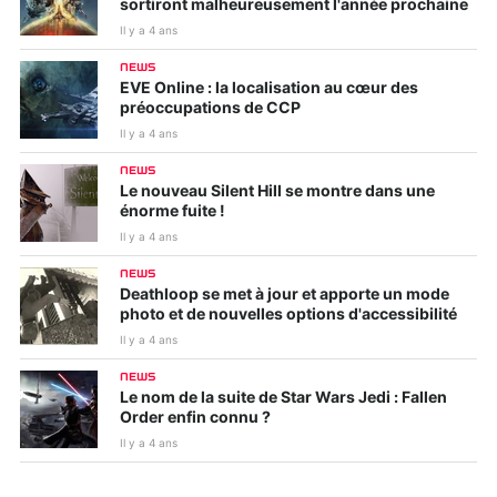
sortiront malheureusement l'année prochaine
Il y a 4 ans
NEWS
EVE Online : la localisation au cœur des
préoccupations de CCP
Il y a 4 ans
NEWS
Le nouveau Silent Hill se montre dans une
énorme fuite !
Il y a 4 ans
NEWS
Deathloop se met à jour et apporte un mode
photo et de nouvelles options d'accessibilité
Il y a 4 ans
NEWS
Le nom de la suite de Star Wars Jedi : Fallen
Order enfin connu ?
Il y a 4 ans