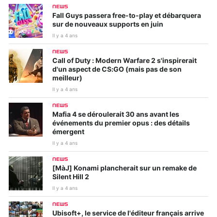
NEWS
Fall Guys passera free-to-play et débarquera
sur de nouveaux supports en juin
Il y a 4 ans
NEWS
Call of Duty : Modern Warfare 2 s'inspirerait
d'un aspect de CS:GO (mais pas de son
meilleur)
Il y a 4 ans
NEWS
Mafia 4 se déroulerait 30 ans avant les
événements du premier opus : des détails
émergent
Il y a 4 ans
NEWS
[MàJ] Konami plancherait sur un remake de
Silent Hill 2
Il y a 4 ans
NEWS
Ubisoft+, le service de l'éditeur français arrive