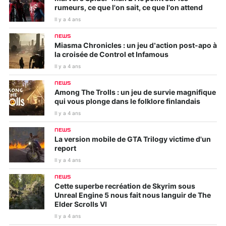
rumeurs, ce que l'on sait, ce que l'on attend
Il y a 4 ans
NEWS
Miasma Chronicles : un jeu d’action post-apo à
la croisée de Control et Infamous
Il y a 4 ans
NEWS
Among The Trolls : un jeu de survie magnifique
qui vous plonge dans le folklore finlandais
Il y a 4 ans
NEWS
La version mobile de GTA Trilogy victime d'un
report
Il y a 4 ans
NEWS
Cette superbe recréation de Skyrim sous
Unreal Engine 5 nous fait nous languir de The
Elder Scrolls VI
Il y a 4 ans