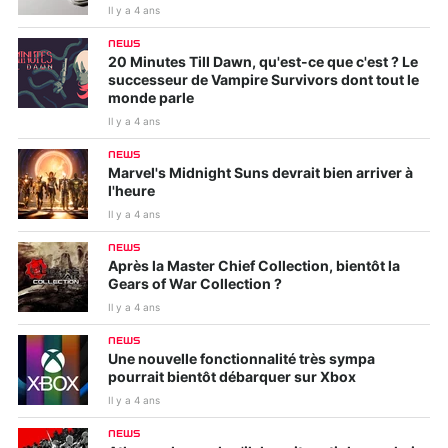
Il y a 4 ans
NEWS
20 Minutes Till Dawn, qu'est-ce que c'est ? Le
successeur de Vampire Survivors dont tout le
monde parle
Il y a 4 ans
NEWS
Marvel's Midnight Suns devrait bien arriver à
l'heure
Il y a 4 ans
NEWS
Après la Master Chief Collection, bientôt la
Gears of War Collection ?
Il y a 4 ans
NEWS
Une nouvelle fonctionnalité très sympa
pourrait bientôt débarquer sur Xbox
Il y a 4 ans
NEWS