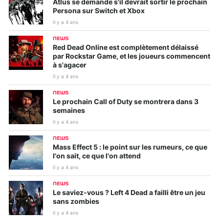
Atlus se demande s'il devrait sortir le prochain
Persona sur Switch et Xbox
Il y a 4 ans
NEWS
Red Dead Online est complètement délaissé
par Rockstar Game, et les joueurs commencent
à s'agacer
Il y a 4 ans
NEWS
Le prochain Call of Duty se montrera dans 3
semaines
Il y a 4 ans
NEWS
Mass Effect 5 : le point sur les rumeurs, ce que
l'on sait, ce que l'on attend
Il y a 4 ans
NEWS
Le saviez-vous ? Left 4 Dead a failli être un jeu
sans zombies
Il y a 4 ans