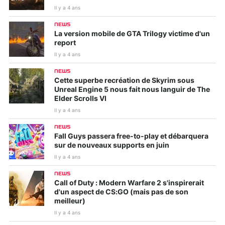
Il y a 4 ans
NEWS
La version mobile de GTA Trilogy victime d'un
report
Il y a 4 ans
NEWS
Cette superbe recréation de Skyrim sous
Unreal Engine 5 nous fait nous languir de The
Elder Scrolls VI
Il y a 4 ans
NEWS
Fall Guys passera free-to-play et débarquera
sur de nouveaux supports en juin
Il y a 4 ans
NEWS
Call of Duty : Modern Warfare 2 s'inspirerait
d'un aspect de CS:GO (mais pas de son
meilleur)
Il y a 4 ans