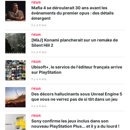
NEWS
Mafia 4 se déroulerait 30 ans avant les
événements du premier opus : des détails
émergent
Il y a 4 ans
NEWS
[MàJ] Konami plancherait sur un remake de
Silent Hill 2
Il y a 4 ans
NEWS
Ubisoft+, le service de l'éditeur français arrive
sur PlayStation
Il y a 4 ans
NEWS
Des décors hallucinants sous Unreal Engine 5
que vous ne verrez pas de si tôt dans un jeu
Il y a 4 ans
NEWS
Sony confirme les jeux inclus dans son
nouveau PlayStation Plus... et il y a du lourd !